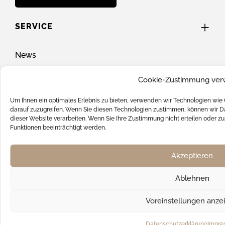
SERVICE
News
Batterieverordnung
Cookie-Zustimmung ver
FAQ
Um Ihnen ein optimales Erlebnis zu bieten, verwenden wir Technologien wie
Hilfe & Support
darauf zuzugreifen. Wenn Sie diesen Technologien zustimmen, können wir Da
dieser Website verarbeiten. Wenn Sie Ihre Zustimmung nicht erteilen oder
Kontakt
Funktionen beeinträchtigt werden.
Versandkosten
Akzeptieren
SOCIAL MEDIA
Ablehnen
Voreinstellungen anze
UNSERE ZAHLUNGSARTEN
Datenschutzerklärung
Impre