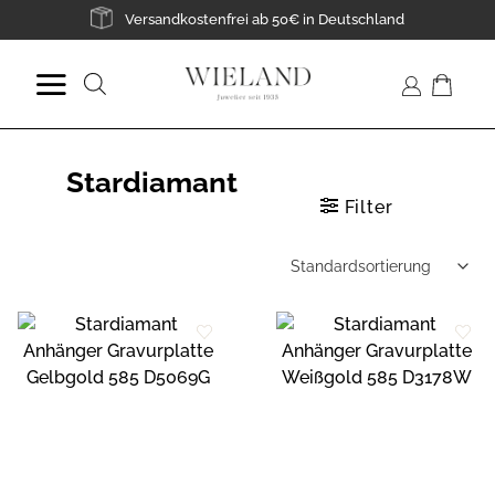
Zum
Versandkostenfrei ab 50€ in Deutschland
Inhalt
springen
Suche
nach:
Stardiamant
Filter
Zur
Zur
Wunschliste
Wunschliste
hinzufügen
hinzufügen