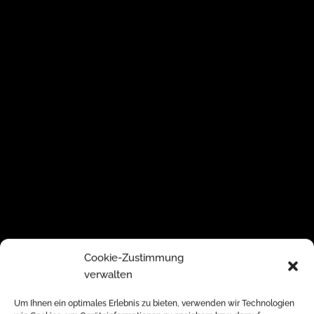
Familiengeführt seit 1935
Seit über 90 Jahren begleiten wir Menschen aus
Cookie-Zustimmung
der Region München mit passendem Schmuck
verwalten
bei den schönsten Momenten ihres Lebens.
Um Ihnen ein optimales Erlebnis zu bieten, verwenden wir Technologien