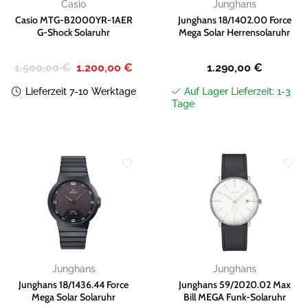
Casio
Junghans
Casio MTG-B2000YR-1AER
Junghans 18/1402.00 Force
G-Shock Solaruhr
Mega Solar Herrensolaruhr
Ursprünglicher
Aktueller
1.500,00
€
1.200,00
€
1.290,00
€
Preis
Preis
war:
ist:
Lieferzeit 7-10 Werktage
Auf Lager Lieferzeit: 1-3
1.500,00 €
1.200,00 €.
Tage
Zur
Zur
Wunschliste
Wunschliste
hinzufügen
hinzufügen
Junghans
Junghans
Junghans 18/1436.44 Force
Junghans 59/2020.02 Max
Mega Solar Solaruhr
Bill MEGA Funk-Solaruhr