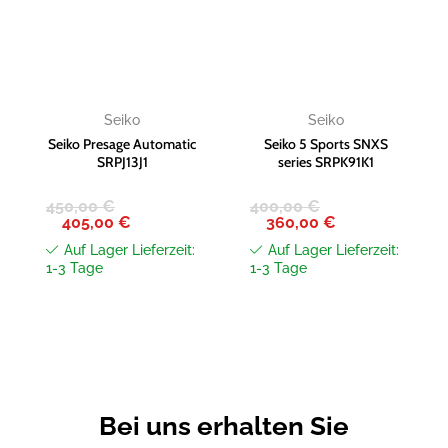
Zur
Zur
Wunschliste
Wunschliste
hinzufügen
hinzufügen
Seiko
Seiko
Seiko Presage Automatic
Seiko 5 Sports SNXS
SRPJ13J1
series SRPK91K1
450,00
€
400,00
€
Ursprünglicher
Aktueller
Ursprünglicher
Aktueller
405,00
€
360,00
€
Preis
Preis
Preis
Preis
war:
ist:
war:
ist:
Auf Lager Lieferzeit:
Auf Lager Lieferzeit:
450,00 €
405,00 €.
400,00 €
360,00 €.
1-3 Tage
1-3 Tage
Bei uns erhalten Sie