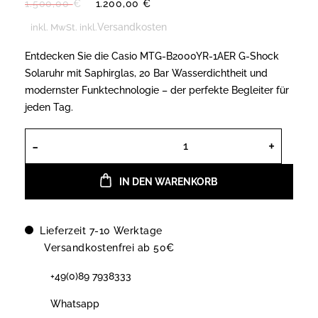
Ursprünglicher
Aktueller
1.500,00
€
1.200,00
€
Preis
Preis
Versandkosten
inkl. MwSt.
inkl.
war:
ist:
1.500,00 €
1.200,00 €.
Entdecken Sie die Casio MTG-B2000YR-1AER G-Shock
Solaruhr mit Saphirglas, 20 Bar Wasserdichtheit und
modernster Funktechnologie – der perfekte Begleiter für
jeden Tag.
Casio MTG-B2000YR-1AER G-Shock S
IN DEN WARENKORB
Lieferzeit 7-10 Werktage
Versandkostenfrei ab 50€
+49(0)89 7938333
Whatsapp