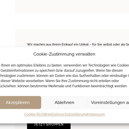
Wir machen aus Ihrem Einkauf ein Unikat – für Sie selbst oder als 
Geburtstag, für Jahrestage, für Jubiläen und Ehrungen.
Cookie-Zustimmung verwalten
In unserer eigenen Werkstatt gravieren wir Ringe (innen), Uhren, 
Schrifttypen und -größen. Auch Symbole sind möglich. Lassen Sie s
Ihnen ein optimales Erlebnis zu bieten, verwenden wir Technologien wie Cookie
inspirieren!
Geräteinformationen zu speichern bzw. darauf zuzugreifen. Wenn Sie diesen
hnologien zustimmen, können wir Daten wie das Surfverhalten oder eindeutige 
Aktuell können Sie in unserem im Shop all die Uhren und Schmuckst
 dieser Website verarbeiten. Wenn Sie Ihre Zustimmung nicht erteilen oder
angegeben ist.
ückziehen, können bestimmte Merkmale und Funktionen beeinträchtigt werden.
Entwürfe für Gravuren
Lorem ipsum dolor sit amet, consetetur sadipscing elitr, sed diam
Akzeptieren
Ablehnen
Voreinstellungen 
labore et dolore magna aliquyam erat, sed diam voluptua. At vero 
ea rebum. Stet clita kasd gubergren, no sea takimata sanctus est Lo
Cookie-Richtlinie
Datenschutzerklärung
Impressum
JETZT SHOPPEN