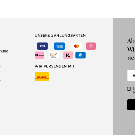
UNSERE ZAHLUNGSARTEN
Ab
Wi
dnung
ne
t
WIR VERSENDEN MIT
n
M
R