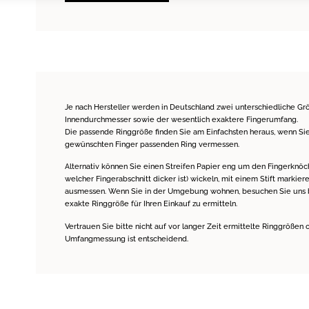
Je nach Hersteller werden in Deutschland zwei unterschiedliche G
Innendurchmesser sowie der wesentlich exaktere Fingerumfang.
Die passende Ringgröße finden Sie am Einfachsten heraus, wenn Si
gewünschten Finger passenden Ring vermessen.
Alternativ können Sie einen Streifen Papier eng um den Fingerknöc
welcher Fingerabschnitt dicker ist) wickeln, mit einem Stift markie
ausmessen. Wenn Sie in der Umgebung wohnen, besuchen Sie uns bitt
exakte Ringgröße für Ihren Einkauf zu ermitteln.
Vertrauen Sie bitte nicht auf vor langer Zeit ermittelte Ringgrößen 
Umfangmessung ist entscheidend.