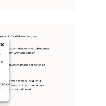
Geschenk, für Weihnachten, zum
Anhänger und Armbänder in verschiedenen
ich von den Gravurbeispielen
s,
IDs
ücke gravieren lassen, bei denen es
 nonumy eirmod tempor invidunt ut
anzeigen
eos et accusam et justo duo dolores et
rem ipsum dolor sit amet..