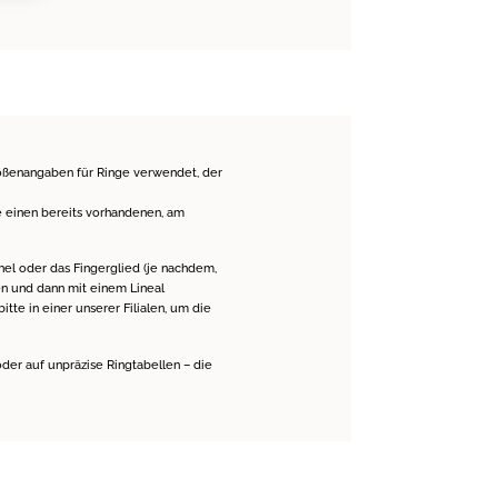
rößenangaben für Ringe verwendet, der
e einen bereits vorhandenen, am
hel oder das Fingerglied (je nachdem,
ren und dann mit einem Lineal
e in einer unserer Filialen, um die
oder auf unpräzise Ringtabellen – die