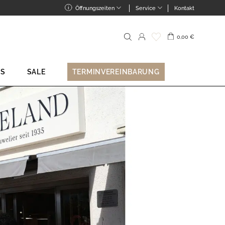
Öffnungszeiten
Service
Kontakt
0,00
€
Suche
nach:
NS
SALE
TERMINVEREINBARUNG