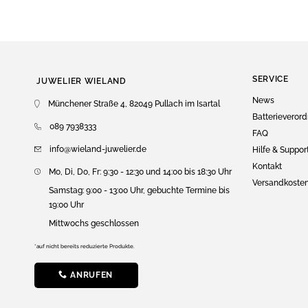
SERVICE
JUWELIER WIELAND
News
Münchener Straße 4, 82049 Pullach im Isartal
Batterieveror
089 7938333
FAQ
info@wieland-juwelier.de
Hilfe & Suppor
Kontakt
Mo, Di, Do, Fr: 9:30 - 12:30 und 14:00 bis 18:30 Uhr
Versandkoste
Samstag: 9:00 - 13:00 Uhr, gebuchte Termine bis
19:00 Uhr
Mittwochs geschlossen
*auf nicht bereits reduzierte Produkte.
ANRUFEN