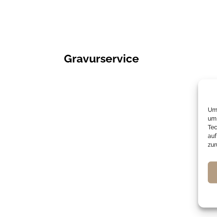
Gravurservice
Um 
um 
Tec
auf
zur