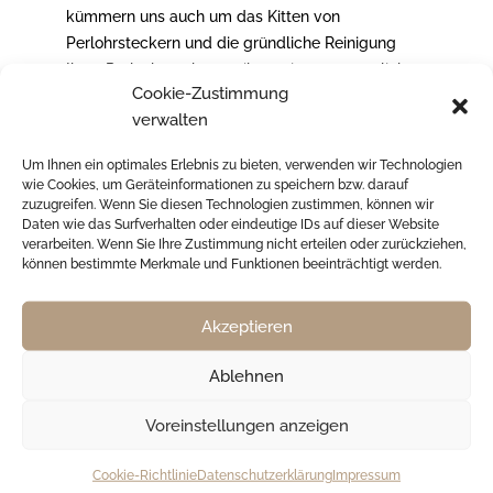
kümmern uns auch um das Kitten von
Perlohrsteckern und die gründliche Reinigung
Ihres Perlschmucks, um ihm seine ursprüngliche
Cookie-Zustimmung
Schönheit zurückzugeben.
verwalten
Um Ihnen ein optimales Erlebnis zu bieten, verwenden wir Technologien
wie Cookies, um Geräteinformationen zu speichern bzw. darauf
zuzugreifen. Wenn Sie diesen Technologien zustimmen, können wir
Daten wie das Surfverhalten oder eindeutige IDs auf dieser Website
Schmuckreinigung:
verarbeiten. Wenn Sie Ihre Zustimmung nicht erteilen oder zurückziehen,
Mit modernster Technik bieten wir
können bestimmte Merkmale und Funktionen beeinträchtigt werden.
Ultraschallreinigungen, galvanische Reinigungen
sowie das Polieren oder Mattieren von
Akzeptieren
Schmuckoberflächen an. So sorgen wir dafür,
dass Ihre Schmuckstücke wieder strahlen und
Ablehnen
wie neu aussehen.
Voreinstellungen anzeigen
Cookie-Richtlinie
Datenschutzerklärung
Impressum