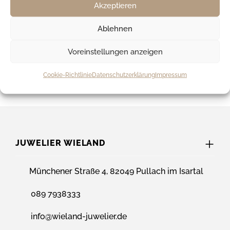
Akzeptieren
Slowakei
25,00 €
ab 300,00 €
Spanien
25,00 €
ab 300,00 €
Ablehnen
Ungarn
25,00 €
ab 300,00 €
Voreinstellungen anzeigen
Kroatien
36,00 €
ab 500,00 €
Cookie-Richtlinie
Datenschutzerklärung
Impressum
JUWELIER WIELAND
Münchener Straße 4, 82049 Pullach im Isartal
089 7938333
info@wieland-juwelier.de