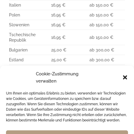
Italien
16,95 €
ab 150,00 €
Polen
16,95 €
ab 150,00 €
Slowenien
16,95 €
ab 150,00 €
Tschechische
16,95 €
ab 150,00 €
Republik
Bulgarien
25,00 €
ab 300,00 €
Estland
25,00 €
ab 300,00 €
Finnland
25,00 €
ab 300,00 €
Cookie-Zustimmung
Irland
25,00 €
ab 300,00 €
verwalten
Lettland
25,00 €
ab 300,00 €
Um Ihnen ein optimales Erlebnis zu bieten, verwenden wir Technologien
wie Cookies, um Geräteinformationen zu speichern bzw. darauf
Litauen
25,00 €
ab 300,00 €
zuzugreifen. Wenn Sie diesen Technologien zustimmen, können wir
Portugal
25,00 €
ab 300,00 €
Daten wie das Surfverhalten oder eindeutige IDs auf dieser Website
verarbeiten. Wenn Sie Ihre Zustimmung nicht erteilen oder zurückziehen,
Rumänien
25,00 €
ab 300,00 €
können bestimmte Merkmale und Funktionen beeinträchtigt werden.
Schweden
25,00 €
ab 300,00 €