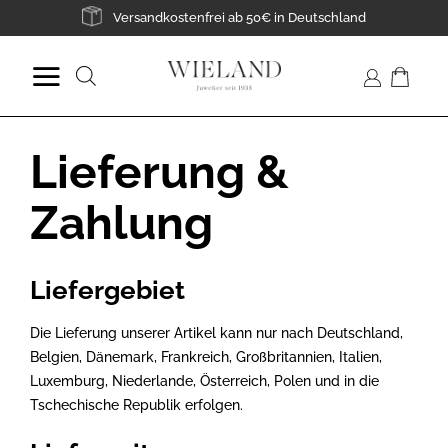
Zum
Versandkostenfrei ab 50€ in Deutschland
Inhalt
springen
Suche
nach:
Lieferung &
Zahlung
Liefergebiet
Die Lieferung unserer Artikel kann nur nach Deutschland,
Belgien, Dänemark, Frankreich, Großbritannien, Italien,
Luxemburg, Niederlande, Österreich, Polen und in die
Tschechische Republik erfolgen.