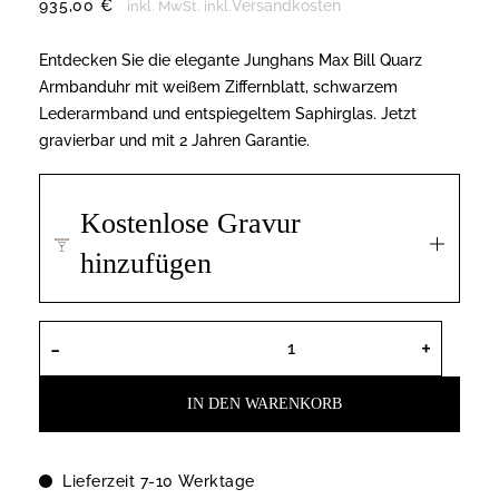
935,00
€
Versandkosten
inkl. MwSt.
inkl.
Entdecken Sie die elegante Junghans Max Bill Quarz
Armbanduhr mit weißem Ziffernblatt, schwarzem
Lederarmband und entspiegeltem Saphirglas. Jetzt
gravierbar und mit 2 Jahren Garantie.
Kostenlose Gravur
hinzufügen
Junghans Max Bill Quarz Armbanduhr 41/78
IN DEN WARENKORB
Lieferzeit 7-10 Werktage