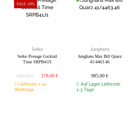
SALE -10%
Zur
Zur
Wunschliste
Wunschliste
hinzufügen
hinzufügen
Seiko
Junghans
Seiko Presage Cocktail
Junghans Max Bill Quarz
Time SRPB41J1
41/4463.46
Ursprünglicher
Aktueller
420,00
€
378,00
€
985,00
€
Preis
Preis
war:
ist:
Lieferzeit 7-10
Auf Lager Lieferzeit:
420,00 €
378,00 €.
Werktage
1-3 Tage