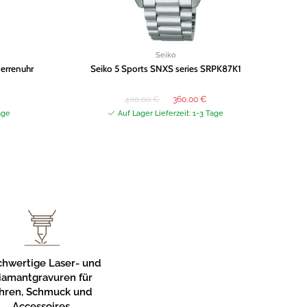
Seiko
errenuhr
Seiko 5 Sports SNXS series SRPK87K1
r
tueller
Ursprünglicher
Aktueller
400,00
€
360,00
€
eis
Preis
Preis
:
war:
ist:
age
Auf Lager Lieferzeit: 1-3 Tage
3,00 €.
400,00 €
360,00 €.
hwertige Laser- und
iamantgravuren für
hren, Schmuck und
Accessoires.