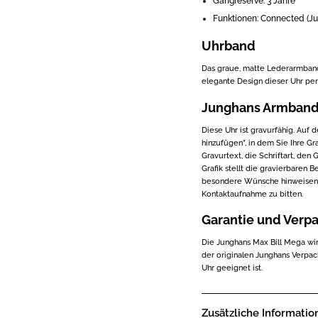
Gangreserve: 3 Jahre
Funktionen: Connected (
Uhrband
Das graue, matte Lederarmband
elegante Design dieser Uhr per
Junghans Armband
Diese Uhr ist gravurfähig. Auf 
hinzufügen”, in dem Sie Ihre G
Gravurtext, die Schriftart, den
Grafik stellt die gravierbaren
besondere Wünsche hinweisen, 
Kontaktaufnahme zu bitten.
Garantie und Verp
Die Junghans Max Bill Mega wir
der originalen Junghans Verpac
Uhr geeignet ist.
Zusätzliche Informatio