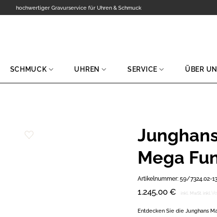
hochwertiger Gravurservice für Uhren & Schmuck
SCHMUCK
UHREN
SERVICE
ÜBER U
Junghans
Zur
Mega Fun
Wunschliste
hinzufügen
Artikelnummer:
59/7324.02-1
1.245,00
€
Ve
inkl. MwSt.
inkl.
Entdecken Sie die Junghans Max