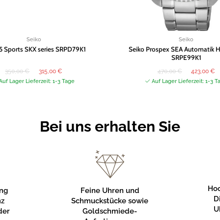
Seiko
Seiko
 5 Sports SKX series SRPD79K1
Seiko Prospex SEA Automatik H
SRPE99K1
Ursprünglicher
Aktueller
Ursprüngliche
Ak
350,00
€
315,00
€
470,00
€
423,00
€
Preis
Preis
Preis
Pr
war:
ist:
war:
ist
Auf Lager Lieferzeit: 1-3 Tage
Auf Lager Lieferzeit: 1-3 T
350,00 €
315,00 €.
470,00 €
42
Bei uns erhalten Sie
Hoc
Feine Uhren und
ung
D
Schmuckstücke sowie
nz
U
Goldschmiede-
der