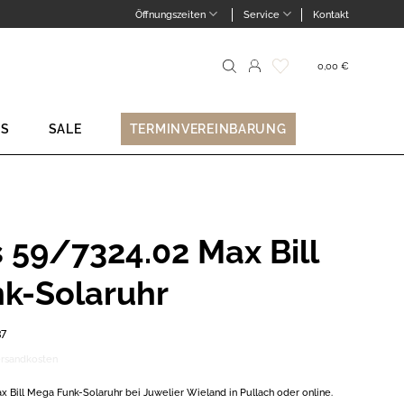
Öffnungszeiten
Service
Kontakt
0,00
€
Suche
nach:
NS
SALE
TERMINVEREINBARUNG
 59/7324.02 Max Bill
k-Solaruhr
37
rsandkosten
 Bill Mega Funk-Solaruhr bei Juwelier Wieland in Pullach oder online.