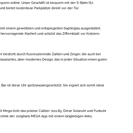
quem online. Unser Geschäft ist bequem mit der S-Bahn (S7,
und bietet kostenlose Parkplätze direkt vor der Tür.
 mit einem gewölbten und entspiegelten Saphirglas ausgestattet.
 hervorragende Klarheit und schützt das Ziffernblatt vor Kratzern.
hr besticht durch fluoreszierende Zahlen und Zeiger, die auch bei
 klassisches, aber modernes Design, das in jeder Situation einen guten
 Bar ist diese Uhr spritzwassergeschützt. Sie eignet sich somit ideal
l Mega tickt das präzise Caliber J101.85. Diese Solaruhr und Funkuhr
 Technik der Junghans MEGA App mit einem langlebigen Akku.