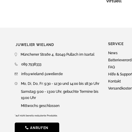
virtuell
SERVICE
JUWELIER WIELAND
News
Münchener Straße 4, 82049 Pullach im Isartal
Batterieveror
089 7938333
FAQ
info@wieland-juwelier.de
Hilfe & Suppor
Kontakt
Mo, Di, Do, Fr: 9:30 - 12:30 und 14:00 bis 18:30 Uhr
Versandkoste
Samstag: 9:00 - 13:00 Uhr, gebuchte Termine bis
19:00 Uhr
Mittwochs geschlossen
*auf nicht bereits reduzierte Produkte.
ANRUFEN