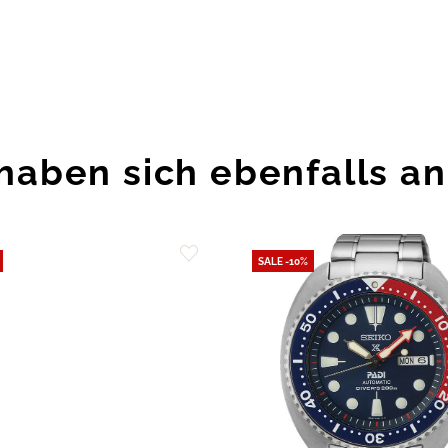
haben sich ebenfalls a
SALE -10%
Zur
Wunschliste
hinzufügen