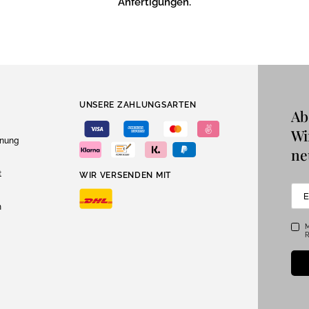
Anfertigungen.
UNSERE ZAHLUNGSARTEN
Ab
Wi
dnung
ne
t
WIR VERSENDEN MIT
n
M
R