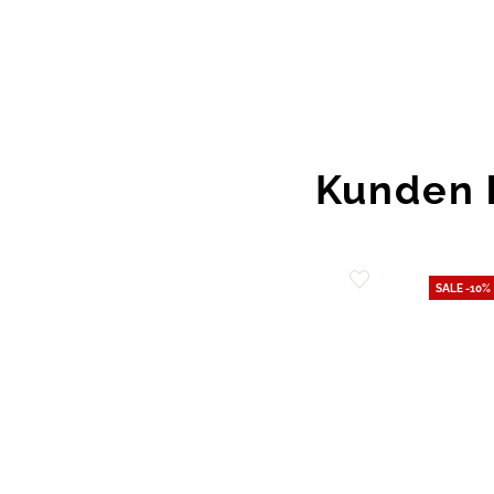
Kunden 
SALE -10%
Zur
Wunschliste
hinzufügen