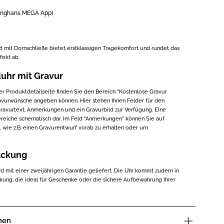
Junghans MEGA App)
 mit Dornschließe bietet erstklassigen Tragekomfort und rundet das
fekt ab.
uhr mit Gravur
der Produktdetailseite finden Sie den Bereich “Kostenlose Gravur
ravurwünsche angeben können. Hier stehen Ihnen Felder für den
 Gravurtext, Anmerkungen und ein Gravurbild zur Verfügung. Eine
 Bereiche schematisch dar. Im Feld “Anmerkungen” können Sie auf
wie z.B. einen Gravurentwurf vorab zu erhalten oder um
ackung
d mit einer zweijährigen Garantie geliefert. Die Uhr kommt zudem in
kung, die ideal für Geschenke oder die sichere Aufbewahrung Ihrer
nen