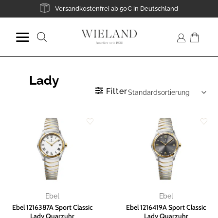
Zum
Versandkostenfrei ab 50€ in Deutschland
Inhalt
springen
Suche
nach:
Lady
Filter
Zur
Zur
Wunschliste
Wunschliste
hinzufügen
hinzufügen
Ebel
Ebel
Ebel 1216387A Sport Classic
Ebel 1216419A Sport Classic
Lady Quarzuhr
Lady Quarzuhr