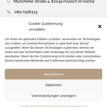
Münchener Straße 4, 82049 Pullach im Isartal
089 7938333
info@wieland-juwelier.de
Cookie-Zustimmung
verwalten
Mo, Di, Do, Fr: 9:30 - 12:30 und 14:00 bis 18:30
Uhr
Um Ihnen ein optimales Erlebnis zu bieten, verwenden wir Technologien
wie Cookies, um Geräteinformationen zu speichern bzw. darauf
Samstag: 9:00 - 13:00 Uhr, gebuchte Termine bis
zuzugreifen. Wenn Sie diesen Technologien zustimmen, können wir
Daten wie das Surfverhalten oder eindeutige IDs auf dieser Website
19:00 Uhr
verarbeiten. Wenn Sie Ihre Zustimmung nicht erteilen oder zurückziehen,
können bestimmte Merkmale und Funktionen beeinträchtigt werden.
Mittwochs geschlossen
Akzeptieren
*auf nicht bereits reduzierte Produkte.
Ablehnen
ANRUFEN
Voreinstellungen anzeigen
SERVICE
Cookie-Richtlinie
Datenschutzerklärung
Impressum