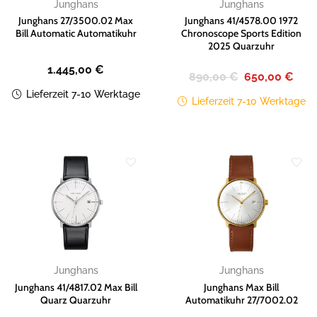
Junghans
Junghans
Junghans 27/3500.02 Max
Junghans 41/4578.00 1972
Bill Automatic Automatikuhr
Chronoscope Sports Edition
2025 Quarzuhr
1.445,00
€
Ursprünglicher
Aktue
890,00
€
650,00
€
Preis
Preis
war:
ist:
Lieferzeit 7-10 Werktage
Lieferzeit 7-10 Werktage
890,00 €
650,
Zur
Zur
Wunschliste
Wunschliste
hinzufügen
hinzufügen
Junghans
Junghans
Junghans 41/4817.02 Max Bill
Junghans Max Bill
Quarz Quarzuhr
Automatikuhr 27/7002.02