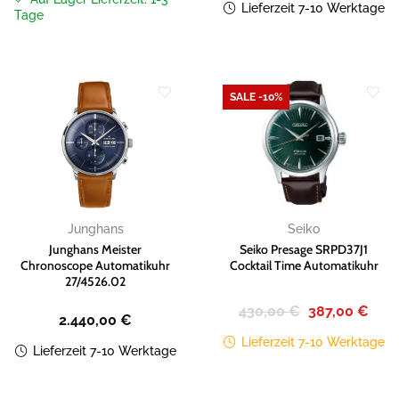
Lieferzeit 7-10 Werktage
Tage
SALE -10%
Zur
Zur
Wunschliste
Wunschliste
hinzufügen
hinzufügen
Junghans
Seiko
Junghans Meister
Seiko Presage SRPD37J1
Chronoscope Automatikuhr
Cocktail Time Automatikuhr
27/4526.02
Ursprünglicher
Aktue
430,00
€
387,00
€
2.440,00
€
Preis
Preis
war:
ist:
Lieferzeit 7-10 Werktage
430,00 €
387,0
Lieferzeit 7-10 Werktage