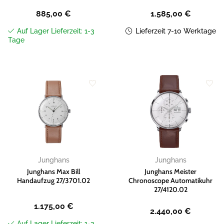
885,00
€
1.585,00
€
Auf Lager Lieferzeit: 1-3
Lieferzeit 7-10 Werktage
Tage
Zur
Zur
Wunschliste
Wunschliste
hinzufügen
hinzufügen
Junghans
Junghans
Junghans Max Bill
Junghans Meister
Handaufzug 27/3701.02
Chronoscope Automatikuhr
27/4120.02
1.175,00
€
2.440,00
€
Auf Lager Lieferzeit: 1-3