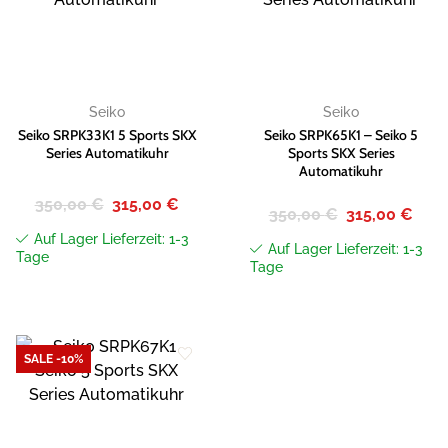
Wunschliste
Wunschliste
hinzufügen
hinzufügen
Seiko
Seiko
Seiko SRPK33K1 5 Sports SKX
Seiko SRPK65K1 – Seiko 5
Series Automatikuhr
Sports SKX Series
Automatikuhr
Ursprünglicher
Aktueller
350,00
€
315,00
€
Ursprünglicher
Aktue
350,00
€
315,00
€
Preis
Preis
Preis
Preis
war:
ist:
war:
ist:
Auf Lager Lieferzeit: 1-3
350,00 €
315,00 €.
Auf Lager Lieferzeit: 1-3
350,00 €
315,0
Tage
Tage
SALE -10%
Zur
Wunschliste
hinzufügen