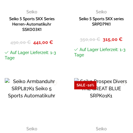
Seiko
Seiko
Seiko 5 Sports SKX Series
Seiko 5 Sports SKX series
Herren-Automatikuhr
SRPD79K1
SSK003K1
Ursprünglicher
Aktue
350,00
€
315,00
€
Ursprünglicher
Aktueller
490,00
€
441,00
€
Preis
Preis
Preis
Preis
war:
ist:
war:
ist:
Auf Lager Lieferzeit: 1-3
350,00 €
315,0
Auf Lager Lieferzeit: 1-3
490,00 €
441,00 €.
Tage
Tage
SALE -10%
Zur
Zur
Wunschliste
Wunschliste
hinzufügen
hinzufügen
Seiko
Seiko