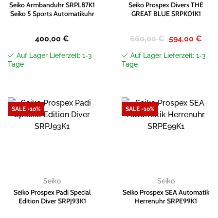
Seiko Armbanduhr SRPL87K1
Seiko Prospex Divers THE
Seiko 5 Sports Automatikuhr
GREAT BLUE SRPK01K1
Ursprünglicher
Aktue
400,00
€
660,00
€
594,00
€
Preis
Preis
war:
ist:
Auf Lager Lieferzeit: 1-3
Auf Lager Lieferzeit: 1-3
660,00 €
594,
Tage
Tage
SALE -10%
SALE -10%
Zur
Zur
Wunschliste
Wunschliste
hinzufügen
hinzufügen
Seiko
Seiko
Seiko Prospex Padi Special
Seiko Prospex SEA Automatik
Edition Diver SRPJ93K1
Herrenuhr SRPE99K1