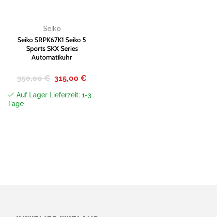
Seiko
Seiko SRPK67K1 Seiko 5
Sports SKX Series
Automatikuhr
Ursprünglicher
Aktueller
350,00
€
315,00
€
Preis
Preis
war:
ist:
Auf Lager Lieferzeit: 1-3
350,00 €
315,00 €.
Tage