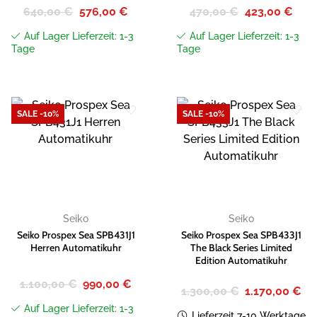
Ursprünglicher
Aktueller
Ursprünglicher
Aktue
640,00
€
576,00
€
470,00
€
423,00
€
Preis
Preis
Preis
Preis
war:
ist:
war:
ist:
Auf Lager Lieferzeit: 1-3
Auf Lager Lieferzeit: 1-3
640,00 €
576,00 €.
470,00 €
423,0
Tage
Tage
SALE -10%
SALE -10%
Zur
Zur
Wunschliste
Wunschliste
hinzufügen
hinzufügen
Seiko
Seiko
Seiko Prospex Sea SPB431J1
Seiko Prospex Sea SPB433J1
Herren Automatikuhr
The Black Series Limited
Edition Automatikuhr
Ursprünglicher
Aktueller
1.100,00
€
990,00
€
Ursprünglicher
Akt
1.300,00
€
1.170,00
€
Preis
Preis
Preis
Pre
war:
ist:
war:
ist:
Auf Lager Lieferzeit: 1-3
1.100,00 €
990,00 €.
Lieferzeit 7-10 Werktage