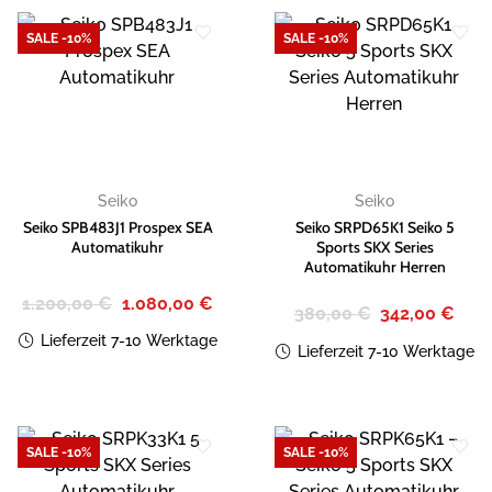
SALE -10%
SALE -10%
Zur
Zur
Wunschliste
Wunschliste
hinzufügen
hinzufügen
Seiko
Seiko
Seiko SPB483J1 Prospex SEA
Seiko SRPD65K1 Seiko 5
Automatikuhr
Sports SKX Series
Automatikuhr Herren
Ursprünglicher
Aktueller
1.200,00
€
1.080,00
€
Ursprünglicher
Aktue
380,00
€
342,00
€
Preis
Preis
Preis
Preis
war:
ist:
war:
ist:
Lieferzeit 7-10 Werktage
1.200,00 €
1.080,00 €.
Lieferzeit 7-10 Werktage
380,00 €
342,0
SALE -10%
SALE -10%
Zur
Zur