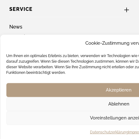
SERVICE
News
Batterieverordnung
Cookie-Zustimmung ver
FAQ
Um Ihnen ein optimales Erlebnis zu bieten, verwenden wir Technologien wie
Hilfe & Support
darauf zuzugreifen. Wenn Sie diesen Technologien zustimmen, können wir Da
Kontakt
dieser Website verarbeiten. Wenn Sie Ihre Zustimmung nicht erteilen oder
Funktionen beeinträchtigt werden.
Versandkosten
Akzeptieren
SOCIAL MEDIA
Ablehnen
Voreinstellungen anze
UNSERE ZAHLUNGSARTEN
Datenschutzerklärung
Impre