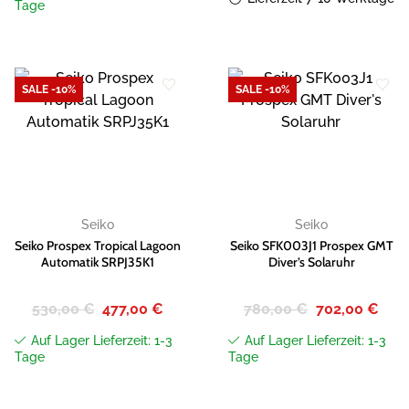
1.300,00 €
1.1
Tage
SALE -10%
SALE -10%
Zur
Zur
Wunschliste
Wunschliste
hinzufügen
hinzufügen
Seiko
Seiko
Seiko Prospex Tropical Lagoon
Seiko SFK003J1 Prospex GMT
Automatik SRPJ35K1
Diver’s Solaruhr
Ursprünglicher
Aktueller
Ursprünglicher
Aktue
530,00
€
477,00
€
780,00
€
702,00
€
Preis
Preis
Preis
Preis
war:
ist:
war:
ist:
Auf Lager Lieferzeit: 1-3
Auf Lager Lieferzeit: 1-3
530,00 €
477,00 €.
780,00 €
702,
Tage
Tage