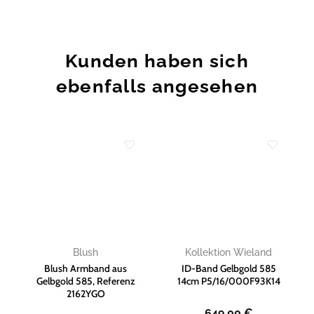
Kunden haben sich
ebenfalls angesehen
Zur
Zur
Wunschliste
Wunschliste
hinzufügen
hinzufügen
Blush
Kollektion Wieland
Blush Armband aus
ID-Band Gelbgold 585
Gelbgold 585, Referenz
14cm P5/16/000F93K14
2162YGO
649,00
€