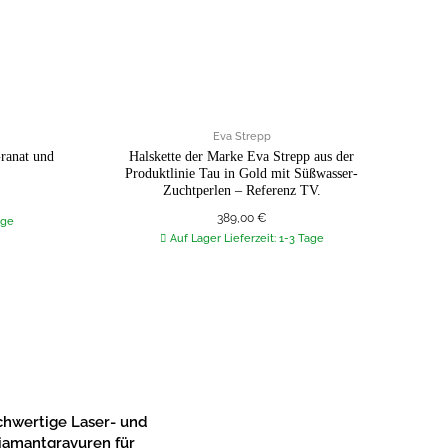
Eva Strepp
ranat und
Halskette der Marke Eva Strepp aus der
Atel
Produktlinie Tau in Gold mit Süßwasser-
Zuchtperlen – Referenz TV.
389,00
€
age
Auf Lager Lieferzeit: 1-3 Tage
hwertige Laser- und
iamantgravuren für