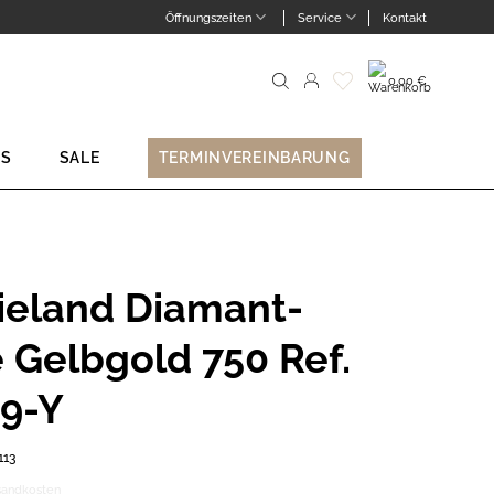
Öffnungszeiten
Service
Kontakt
0,00
€
Suche
nach:
NS
SALE
TERMINVEREINBARUNG
Wieland Diamant-
 Gelbgold 750 Ref.
9-Y
113
sandkosten