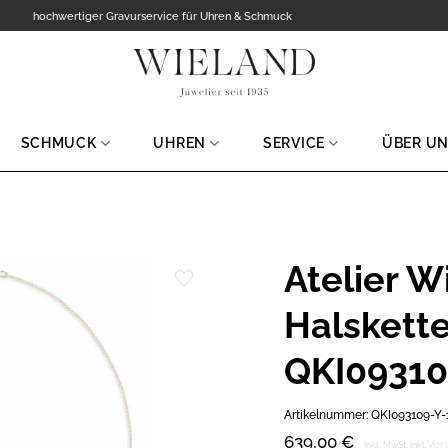
hochwertiger Gravurservice für Uhren & Schmuck
SCHMUCK
UHREN
SERVICE
ÜBER U
Atelier 
Zur
Halskette
Wunschliste
hinzufügen
QKI09310
Artikelnummer:
QKI093109-Y-
639,00
€
Ver
inkl. MwSt.
inkl.