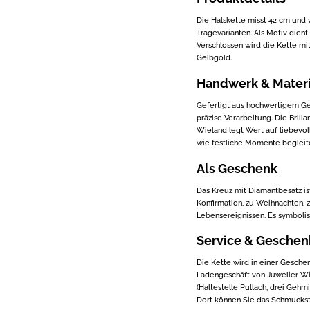
Die Halskette misst 42 cm und 
Tragevarianten. Als Motiv dient 
Verschlossen wird die Kette mit
Gelbgold.
Handwerk & Materi
Gefertigt aus hochwertigem Gel
präzise Verarbeitung. Die Brill
Wieland legt Wert auf liebevol
wie festliche Momente begleit
Als Geschenk
Das Kreuz mit Diamantbesatz i
Konfirmation, zu Weihnachten,
Lebensereignissen. Es symbolisi
Service & Gesche
Die Kette wird in einer Gesche
Ladengeschäft von Juwelier Wi
(Haltestelle Pullach, drei Gehm
Dort können Sie das Schmuckst