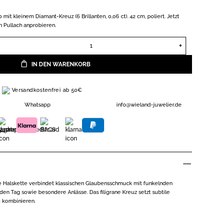
mit kleinem Diamant-Kreuz (6 Brillanten, 0,06 ct). 42 cm, poliert. Jetzt
n Pullach anprobieren.
Atelier Wieland Diamant-Halskette Gelbgold 750 Ref. QKI093109
IN DEN WARENKORB
Versandkostenfrei ab 50€
Whatsapp
info@wieland-juwelier.de
ne Halskette verbindet klassischen Glaubensschmuck mit funkelnden
jeden Tag sowie besondere Anlässe. Das filigrane Kreuz setzt subtile
ig kombinieren.