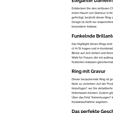
Eleganter Damenri
Entdecken Sie den zeitlosen C
einen Hauch von Glamour in Ih
gefertigt, besticht dieser Ring
Design ist nicht nur ansprechen
besondere Anlässe.
Funkelnde Brillant
Das Highlight dieses Rings sin
ct H/SI tragen und in Kombinati
Blicke auf sich ziehen und Ihre
Wahl für Frauen, die ein auße
festlichen Anlässen gleichermaß
Ring mit Gravur
Dieser bezaubernde Ring ist gr
Note zu verleihen. Auf der Pro
hinzufügen”, wo Sie detaillier
hinterlassen können. Zudem gibt
Über das Feld “Anmerkungen” 
Kontaktaufnahme angeben.
Das perfekte Gesc