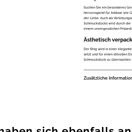
Suchen Sie ein besonderes Ges
hervorragend für Anlässe wie 
der Liebe. Auch als Verlobungs
Schmuckstücks wird durch die M
einem unvergesslichen Präsent
Ästhetisch verpack
Der Ring wird in einer elegant
setzt und für einen stilvollen 
Schmuckstück zu überraschen.
Zusätzliche Informatio
haben sich ebenfalls a