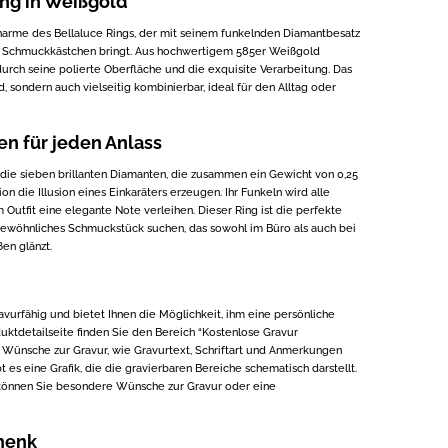
ng in Weißgold
harme des Bellaluce Rings, der mit seinem funkelnden Diamantbesatz
r Schmuckkästchen bringt. Aus hochwertigem 585er Weißgold
 durch seine polierte Oberfläche und die exquisite Verarbeitung. Das
d, sondern auch vielseitig kombinierbar, ideal für den Alltag oder
en für jeden Anlass
d die sieben brillanten Diamanten, die zusammen ein Gewicht von 0,25
on die Illusion eines Einkaräters erzeugen. Ihr Funkeln wird alle
m Outfit eine elegante Note verleihen. Dieser Ring ist die perfekte
rgewöhnliches Schmuckstück suchen, das sowohl im Büro als auch bei
en glänzt.
avurfähig und bietet Ihnen die Möglichkeit, ihm eine persönliche
duktdetailseite finden Sie den Bereich “Kostenlose Gravur
te Wünsche zur Gravur, wie Gravurtext, Schriftart und Anmerkungen
 es eine Grafik, die die gravierbaren Bereiche schematisch darstellt.
können Sie besondere Wünsche zur Gravur oder eine
henk