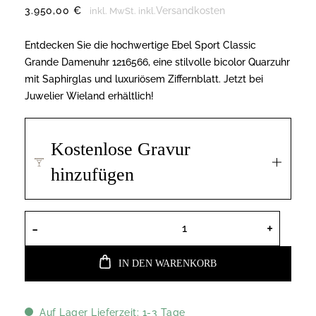
3.950,00
€
Versandkosten
inkl. MwSt.
inkl.
Entdecken Sie die hochwertige Ebel Sport Classic
Grande Damenuhr 1216566, eine stilvolle bicolor Quarzuhr
mit Saphirglas und luxuriösem Ziffernblatt. Jetzt bei
Juwelier Wieland erhältlich!
Kostenlose Gravur
hinzufügen
Ebel Armbanduhr 1216566 Sport Classic Gr
IN DEN WARENKORB
Auf Lager Lieferzeit: 1-3 Tage