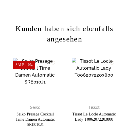
Kunden haben sich ebenfalls
angesehen
SALE -10%
Zur
Zur
Wunschliste
Wunschliste
hinzufügen
hinzufügen
Seiko
Tissot
Seiko Presage Cocktail
Tissot Le Locle Automatic
Time Damen Automatic
Lady T0062072203800
SRE010J1