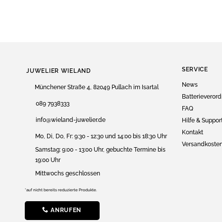
SERVICE
JUWELIER WIELAND
News
Münchener Straße 4, 82049 Pullach im Isartal
Batterieveror
089 7938333
FAQ
info@wieland-juwelier.de
Hilfe & Suppor
Kontakt
Mo, Di, Do, Fr: 9:30 - 12:30 und 14:00 bis 18:30 Uhr
Versandkoste
Samstag: 9:00 - 13:00 Uhr, gebuchte Termine bis
19:00 Uhr
Mittwochs geschlossen
*auf nicht bereits reduzierte Produkte.
ANRUFEN