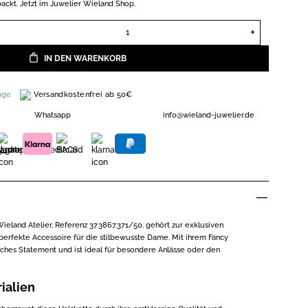
ackt. Jetzt im Juwelier Wieland Shop.
Halskette aus 585er Gelbgold Fancy Chain Ref. 37.3867.371/50 M
IN DEN WARENKORB
Versandkostenfrei ab 50€
age
Whatsapp
info@wieland-juwelier.de
ieland Atelier, Referenz 37.3867.371/50, gehört zur exklusiven
perfekte Accessoire für die stilbewusste Dame. Mit ihrem Fancy
sches Statement und ist ideal für besondere Anlässe oder den
ialien