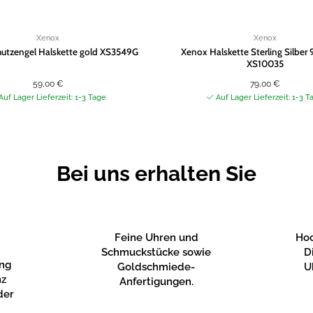
Xenox
Xenox
utzengel Halskette gold XS3549G
Xenox Halskette Sterling Silber 
XS10035
59,00
€
79,00
€
Auf Lager Lieferzeit: 1-3 Tage
Auf Lager Lieferzeit: 1-3 T
Bei uns erhalten Sie
Feine Uhren und
Hoc
Schmuckstücke sowie
D
ung
Goldschmiede-
U
nz
Anfertigungen.
der