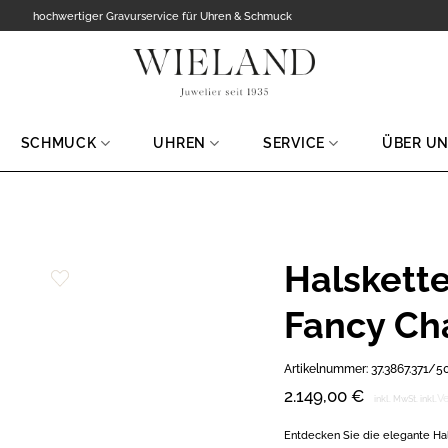
hochwertiger Gravurservice für Uhren & Schmuck
SCHMUCK
UHREN
SERVICE
ÜBER U
Halskett
Zur
Fancy Cha
Wunschliste
hinzufügen
Artikelnummer:
37.3867.371/50
2.149,00
€
V
inkl. MwSt.
inkl.
Entdecken Sie die elegante Hal