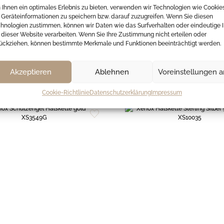
Ihnen ein optimales Erlebnis zu bieten, verwenden wir Technologien wie Cookie
Geräteinformationen zu speichern bzw. darauf zuzugreifen. Wenn Sie diesen
hnologien zustimmen, können wir Daten wie das Surfverhalten oder eindeutige 
 dieser Website verarbeiten. Wenn Sie Ihre Zustimmung nicht erteilen oder
ückziehen, können bestimmte Merkmale und Funktionen beeinträchtigt werden.
haben sich ebenfalls a
Akzeptieren
Ablehnen
Voreinstellungen 
Cookie-Richtlinie
Datenschutzerklärung
Impressum
Zur
Wunschliste
hinzufügen