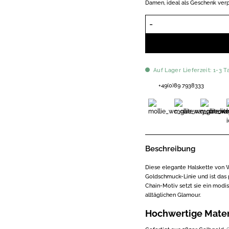
Damen, ideal als Geschenk verp
Auf Lager Lieferzeit: 1-3 T
+49(0)89 7938333
Beschreibung
Diese elegante Halskette von W
Goldschmuck-Linie und ist das 
Chain-Motiv setzt sie ein modi
alltäglichen Glamour.
Hochwertige Mater