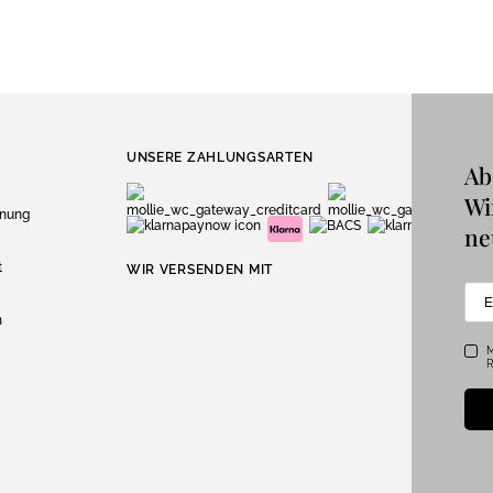
UNSERE ZAHLUNGSARTEN
Ab
Wi
dnung
ne
t
WIR VERSENDEN MIT
n
M
R