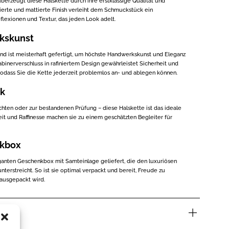
überzeugt diese Halskette durch ihre erstklassige Qualität und
lierte und mattierte Finish verleiht dem Schmuckstück ein
eflexionen und Textur, das jeden Look adelt.
kskunst
und ist meisterhaft gefertigt, um höchste Handwerkskunst und Eleganz
binerverschluss in rafiniertem Design gewährleistet Sicherheit und
sodass Sie die Kette jederzeit problemlos an- und ablegen können.
nk
ten oder zur bestandenen Prüfung – diese Halskette ist das ideale
eit und Raffinesse machen sie zu einem geschätzten Begleiter für
nkbox
eganten Geschenkbox mit Samteinlage geliefert, die den luxuriösen
terstreicht. So ist sie optimal verpackt und bereit, Freude zu
 ausgepackt wird.
nen