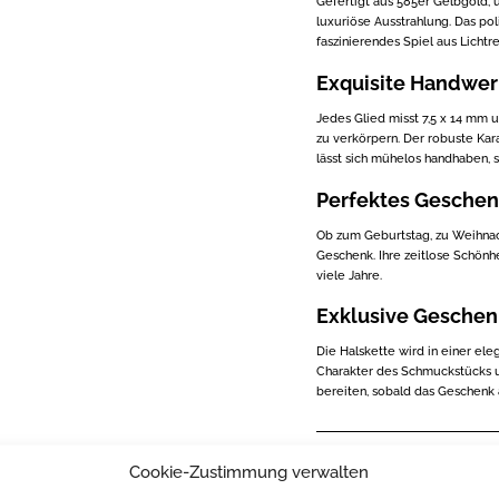
Gefertigt aus 585er Gelbgold, 
luxuriöse Ausstrahlung. Das po
faszinierendes Spiel aus Lichtr
Exquisite Handwer
Jedes Glied misst 7,5 x 14 mm 
zu verkörpern. Der robuste Kara
lässt sich mühelos handhaben, 
Perfektes Gesche
Ob zum Geburtstag, zu Weihnach
Geschenk. Ihre zeitlose Schönh
viele Jahre.
Exklusive Gesche
Die Halskette wird in einer el
Charakter des Schmuckstücks un
bereiten, sobald das Geschenk
Zusätzliche Informatio
Cookie-Zustimmung verwalten