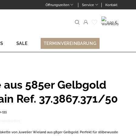
Öffnungszeiten
Service
Kontakt
0,00
€
Suche
nach:
NS
SALE
TERMINVEREINBARUNG
e aus 585er Gelbgold
in Ref. 37.3867.371/50
-111
ersandkosten
skette von Juwelier Wieland aus 585er Gelbgold. Perfekt für stilbewusste