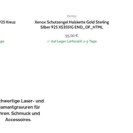
Xenox
925 Kreuz
Xenox Schutzengel Halskette Gold Sterling
Xe
Silber 925 XS3551G END_OF_HTML
55,00
€
age
Auf Lager Lieferzeit: 1-3 Tage
hwertige Laser- und
iamantgravuren für
hren, Schmuck und
Accessoires.