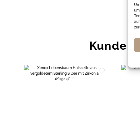
Um 
um 
Tec
auf
zur
Kunden 
Zur
Wunschliste
hinzufügen