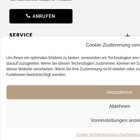
ANRUFEN
SERVICE
Cookie-Zustimmung ver
News
Um Ihnen ein optimales Erlebnis zu bieten, verwenden wir Technologien wie
Batterieverordnung
darauf zuzugreifen. Wenn Sie diesen Technologien zustimmen, können wir Da
dieser Website verarbeiten. Wenn Sie Ihre Zustimmung nicht erteilen oder
FAQ
Funktionen beeinträchtigt werden.
Hilfe & Support
Akzeptieren
Kontakt
Versandkosten
Ablehnen
SOCIAL MEDIA
Voreinstellungen anze
Cookie-Richtlinie
Datenschutzerklär