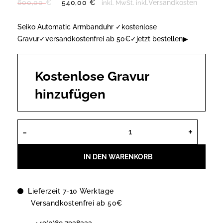
Ursprünglicher
Aktueller
600,00
€
540,00
€
Versandkosten
inkl. MwSt.
inkl.
Preis
Preis
war:
ist:
Seiko Automatic Armbanduhr ✓kostenlose
600,00 €
540,00 €.
Gravur✓versandkostenfrei ab 50€✓jetzt bestellen▶
Kostenlose Gravur
hinzufügen
Seiko Presage Cocktail Time Damen 
IN DEN WARENKORB
Lieferzeit 7-10 Werktage
Versandkostenfrei ab 50€