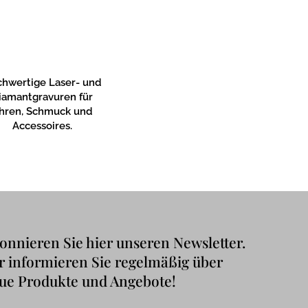
hwertige Laser- und
iamantgravuren für
hren, Schmuck und
Accessoires.
onnieren Sie hier unseren Newsletter.
r informieren Sie regelmäßig über
ue Produkte und Angebote!