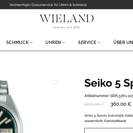
hochwertiger Gravurservice für Uhren & Schmuck
SCHMUCK
UHREN
SERVICE
ÜBER U
Seiko 5 
Zur
Artikelnummer:
SRPL57K1-10
Wunschliste
hinzufügen
Ursprünglicher
Aktueller
400,00
€
360,00
€
Preis
Preis
war:
ist:
Seiko 5 Sports Automatik, Kali
400,00 €
360,00 €.
wasserdicht, Edelstahlband.