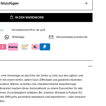
 hinzufügen
IN DEN WARENKORB
age
Versandkostenfrei ab 50€
Whatsapp
info@wieland-juwelier.de
st eine Hommage an das Erbe der Seiko-5-Linie aus den 1960er und
rt mit einem tiefen, satten Grün-Zifferblatt und goldenen Akzenten,
ondere Wärme verleihen. Die charakteristische kissenförmige
bracelet machen diese Automatikuhr zu einem Eyecatcher für alle,
rner Zuverlässigkeit schätzen. Bei Juwelier Wieland in Pullach (S7,
ie die SRPL57K1 persönlich anschauen und anprobieren – oder bequem
len.