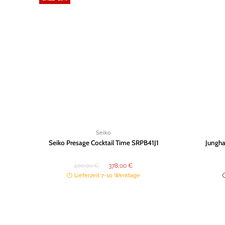
Zur
Wunschliste
hinzufügen
Seiko
Seiko Presage Cocktail Time SRPB41J1
Jungha
Ursprünglicher
Aktueller
420,00
€
378,00
€
Preis
Preis
war:
ist:
Lieferzeit 7-10 Werktage
420,00 €
378,00 €.