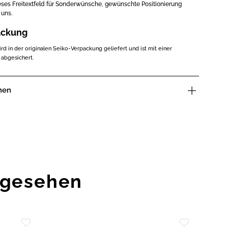
ses Freitextfeld für Sonderwünsche, gewünschte Positionierung
 uns.
ackung
d in der originalen Seiko-Verpackung geliefert und ist mit einer
 abgesichert.
nen
ngesehen
SAL