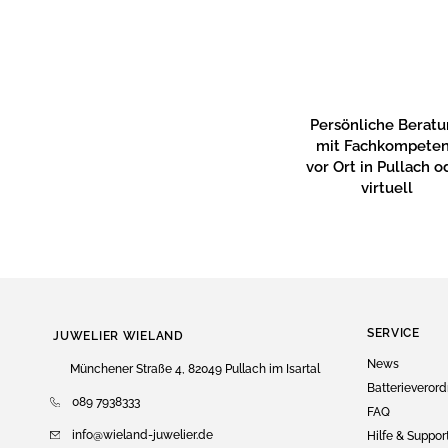
Persönliche Berat
mit Fachkompete
vor Ort in Pullach o
virtuell
SERVICE
JUWELIER WIELAND
News
Münchener Straße 4, 82049 Pullach im Isartal
Batterieveror
089 7938333
FAQ
info@wieland-juwelier.de
Hilfe & Suppor