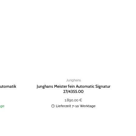
Zur
Zur
Wunschliste
Wunschliste
hinzufügen
hinzufügen
Junghans
Automatik
Junghans Meister fein Automatic Signatur
27/4355.00
er
tueller
1.890,00
€
eis
:
age
Lieferzeit 7-10 Werktage
7,00 €.