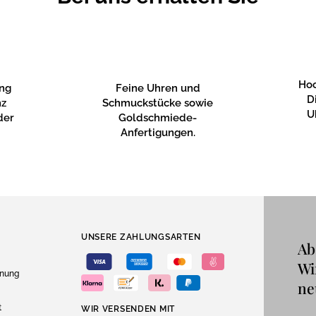
Hoc
ung
Feine Uhren und
D
nz
Schmuckstücke sowie
U
der
Goldschmiede-
Anfertigungen.
UNSERE ZAHLUNGSARTEN
Ab
Wi
dnung
ne
t
WIR VERSENDEN MIT