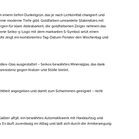
 in einem tiefen Dunkelgrün, das je nach Lichteinfall changiert und
eine moderne Tiefe gibt. Goldfarben umrandete Stabindizes mit
gen für klare Ablesbarkeit, die goldfarbenen Zeiger nehmen das
dene Seiko-5-Logo mit dem markanten S-Symbol setzt einen
 Uhr zeigt ein kombiniertes Tag-Datum-Fenster den Wochentag und
dlex-Glas ausgestattet – Seikos bewährtes Mineralglas, das dank
sresistenz gegen Kratzer und Stöße bietet.
ichtheit angegeben und damit zum Schwimmen geeignet – nicht
-Kaliber 4R36, ein bewährtes Automatikwerk mit Handaufzug und
Es läuft zuverlässig im Alltag und lädt sich durch die Armbewegung