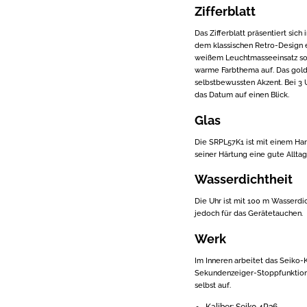
Zifferblatt
Das Zifferblatt präsentiert sich
dem klassischen Retro-Design 
weißem Leuchtmasseeinsatz sor
warme Farbthema auf. Das gol
selbstbewussten Akzent. Bei 3
das Datum auf einen Blick.
Glas
Die SRPL57K1 ist mit einem Har
seiner Härtung eine gute Alltag
Wasserdichtheit
Die Uhr ist mit 100 m Wasserd
jedoch für das Gerätetauchen.
Werk
Im Inneren arbeitet das Seiko
Sekundenzeiger-Stoppfunktion. 
selbst auf.