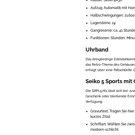
Kaliber: Seiko 4R36
Aufzug: Automatik mit Ha
Halbschwingungen: 21.600
Lagersteine: 24
Gangreserve: ca. 41 Stund
Funktionen: Stunden, Min
Uhrband
Das dreigliedrige Edelstahlar
das Retro-Thema des Gehäuses 
erfolgt über eine Faltschließe.
Seiko 5 Sports mit
Die SRPL57K1 lässt sich bei Juw
Geschenk oder bleibende Erinn
Verfügung:
Gravurtext: Tragen Sie hi
kurzes Zitat.
Schriftart: Wählen Sie zwi
modern-schlicht.