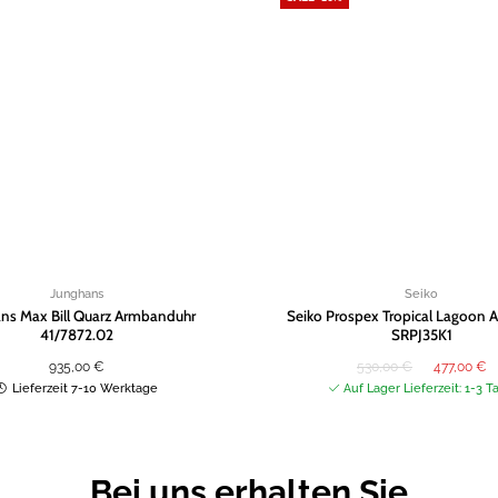
Zur
Wunschliste
hinzufügen
Junghans
Seiko
ns Max Bill Quarz Armbanduhr
Seiko Prospex Tropical Lagoon 
41/7872.02
SRPJ35K1
Ursprünglich
Ak
935,00
€
530,00
€
477,00
€
Preis
Pr
war:
ist
Lieferzeit 7-10 Werktage
Auf Lager Lieferzeit: 1-3 T
530,00 €
47
Bei uns erhalten Sie