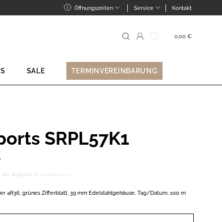
Öffnungszeiten
Service
Kontakt
0,00
€
Suche
nach:
NS
SALE
TERMINVEREINBARUNG
Sports SRPL57K1
7
Versandkosten
inkl. MwSt.
inkl.
ber 4R36, grünes Zifferblatt, 39 mm Edelstahlgehäuse, Tag/Datum, 100 m