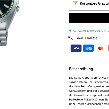
Kostenlose Gravur
Auf Lager Lieferzeit: 1-3 T
+49(0)89 7938333
Beschreibung
Die Seiko 5 Sports SRPL57K1 i
1970er Jahren – neu interpretie
die dem Retro-Design eine bes
Gehäuseform und der Edelstahl
die klassisches Design mit mode
Haltestelle Pullach) können S
über unseren Onlineshop bestel