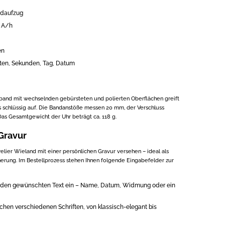
ndaufzug
 A/h
en
uten, Sekunden, Tag, Datum
mband mit wechselnden gebürsteten und polierten Oberflächen greift
schlüssig auf. Die Bandanstöße messen 20 mm, der Verschluss
 Das Gesamtgewicht der Uhr beträgt ca. 118 g.
 Gravur
elier Wieland mit einer persönlichen Gravur versehen – ideal als
erung. Im Bestellprozess stehen Ihnen folgende Eingabefelder zur
er den gewünschten Text ein – Name, Datum, Widmung oder ein
schen verschiedenen Schriften, von klassisch-elegant bis