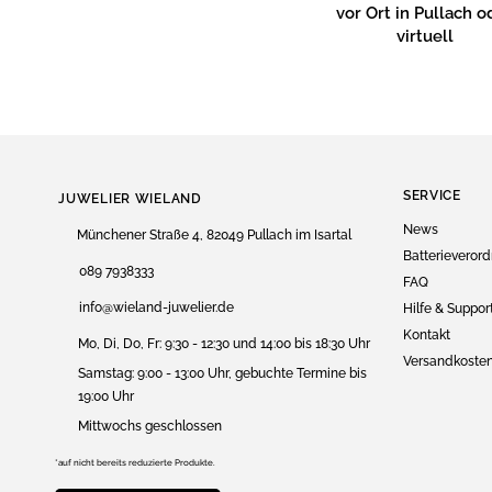
vor Ort in Pullach o
virtuell
SERVICE
JUWELIER WIELAND
News
Münchener Straße 4, 82049 Pullach im Isartal
Batterieveror
089 7938333
FAQ
info@wieland-juwelier.de
Hilfe & Suppor
Kontakt
Mo, Di, Do, Fr: 9:30 - 12:30 und 14:00 bis 18:30 Uhr
Versandkoste
Samstag: 9:00 - 13:00 Uhr, gebuchte Termine bis
19:00 Uhr
Mittwochs geschlossen
*auf nicht bereits reduzierte Produkte.