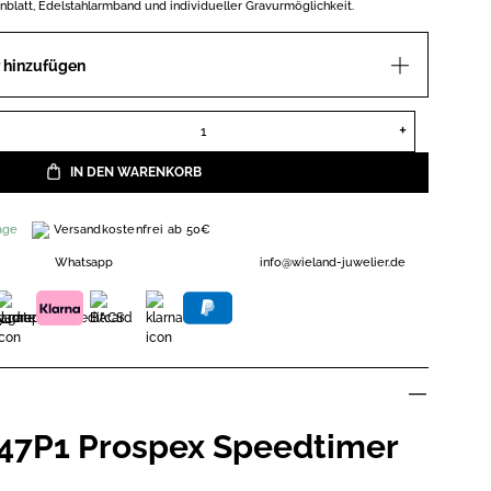
blatt, Edelstahlarmband und individueller Gravurmöglichkeit.
 hinzufügen
Seiko SSC947P1 Prospex Speedtimer Solaruhr Menge
IN DEN WARENKORB
Versandkostenfrei ab 50€
age
Whatsapp
info@wieland-juwelier.de
47P1 Prospex Speedtimer