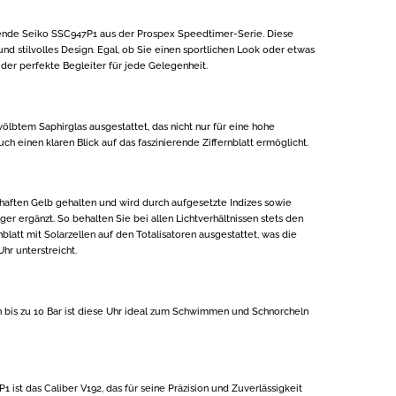
ende Seiko SSC947P1 aus der Prospex Speedtimer-Serie. Diese
 und stilvolles Design. Egal, ob Sie einen sportlichen Look oder etwas
 der perfekte Begleiter für jede Gelegenheit.
ölbtem Saphirglas ausgestattet, das nicht nur für eine hohe
uch einen klaren Blick auf das faszinierende Ziffernblatt ermöglicht.
ebhaften Gelb gehalten und wird durch aufgesetzte Indizes sowie
er ergänzt. So behalten Sie bei allen Lichtverhältnissen stets den
nblatt mit Solarzellen auf den Totalisatoren ausgestattet, was die
hr unterstreicht.
n bis zu 10 Bar ist diese Uhr ideal zum Schwimmen und Schnorcheln
ist das Caliber V192, das für seine Präzision und Zuverlässigkeit