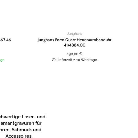
Junghans
463.46
Junghans Form Quarz Herrenarmbanduhr
Ju
41/4884.00
490,00
€
age
Lieferzeit 7-10 Werktage
hwertige Laser- und
iamantgravuren für
hren, Schmuck und
Accessoires.