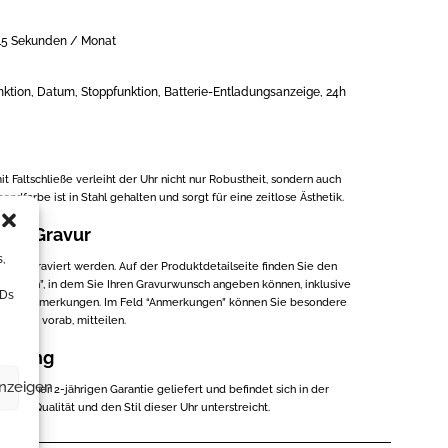
+15 Sekunden / Monat
ktion, Datum, Stoppfunktion, Batterie-Entladungsanzeige, 24h
 Faltschließe verleiht der Uhr nicht nur Robustheit, sondern auch
ndfarbe ist in Stahl gehalten und sorgt für eine zeitlose Ästhetik.
mit Gravur
s,
duell graviert werden. Auf der Produktdetailseite finden Sie den
zufügen”, in dem Sie Ihren Gravurwunsch angeben können, inklusive
IDs
tart und Anmerkungen. Im Feld “Anmerkungen” können Sie besondere
ntwurf vorab, mitteilen.
ackung
anzeigen
mit einer 2-jährigen Garantie geliefert und befindet sich in der
s die Qualität und den Stil dieser Uhr unterstreicht.