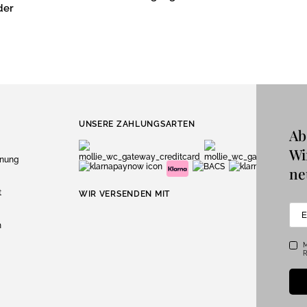
der
UNSERE ZAHLUNGSARTEN
Ab
Wi
dnung
ne
t
WIR VERSENDEN MIT
n
M
R