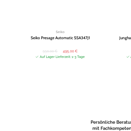
Seiko
Seiko Presage Automatic SSA347J1
Jungha
Ursprünglicher
Aktueller
550,00
€
495,00
€
Preis
Preis
war:
ist:
Auf Lager Lieferzeit: 1-3 Tage
550,00 €
495,00 €.
Persönliche Berat
mit Fachkompete