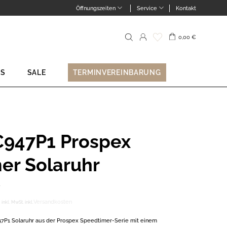
Öffnungszeiten
Service
Kontakt
0,00
€
Suche
nach:
NS
SALE
TERMINVEREINBARUNG
C947P1 Prospex
er Solaruhr
Versandkosten
inkl. MwSt.
inkl.
7P1 Solaruhr aus der Prospex Speedtimer-Serie mit einem