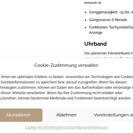
bekannt ist.
Ganggenauigkeit: -15 bis 
Gangreserve: 6 Monate
Funktionen: Tachymeterfun
Anzeige
Uhrband
Das glänzende Edelstahlband mit
einen eleganten Look. Die Armba
Cookie-Zustimmung verwalten
Seiko Armbanduhr 
Ihnen ein optimales Erlebnis zu bieten, verwenden wir Technologien wie Cookie
Die Seiko SSC947P1 kann indivi
Geräteinformationen zu speichern bzw. darauf zuzugreifen. Wenn Sie diesen
Bereich “Kostenlose Gravur hin
hnologien zustimmen, können wir Daten wie das Surfverhalten oder eindeutige 
Felder für Gravurtext, Schrif
 dieser Website verarbeiten. Wenn Sie Ihre Zustimmung nicht erteilen oder
Wünsche, wie z.B. einen Gravure
ückziehen, können bestimmte Merkmale und Funktionen beeinträchtigt werden.
Garantie und Verp
Akzeptieren
Ablehnen
Voreinstellungen 
Diese exklusive Seiko-Uhr wird 
originalen Seiko Verpackung, wa
Cookie-Richtlinie
Datenschutzerklärung
Impressum