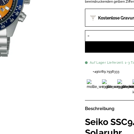
770,00 €
693,00 €.
beeindruckenden gelben Ziffern
Kostenlose Gravur
Auf Lager Lieferzeit: 1-3 T
+49(0)89 7938333
Beschreibung
Seiko SSC9
Solaruhr