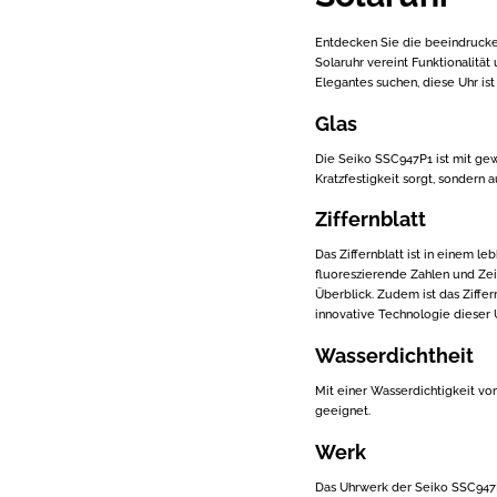
Entdecken Sie die beeindruck
Solaruhr vereint Funktionalität
Elegantes suchen, diese Uhr ist
Glas
Die Seiko SSC947P1 ist mit gew
Kratzfestigkeit sorgt, sondern a
Ziffernblatt
Das Ziffernblatt ist in einem l
fluoreszierende Zahlen und Zeig
Überblick. Zudem ist das Ziffer
innovative Technologie dieser U
Wasserdichtheit
Mit einer Wasserdichtigkeit vo
geeignet.
Werk
Das Uhrwerk der Seiko SSC947P1 