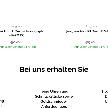
Junghans
Junghans
ns Form C Quarz-Chronograph
Junghans Max Bill Quarz 41/4
41/4771.00
590,00
€
985,00
€
Auf Lager Lieferzeit: 1-3 Tage
Auf Lager Lieferzeit: 1-3 T
Bei uns erhalten Sie
Feine Uhren und
Hoc
Schmuckstücke sowie
D
ung
Goldschmiede-
U
nz
Anfertigungen.