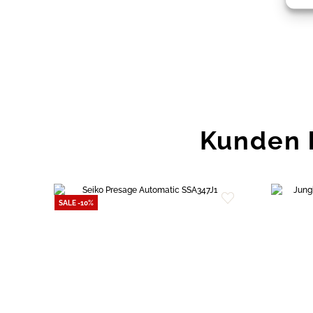
Kunden 
SALE -10%
Zur
Wunschliste
hinzufügen