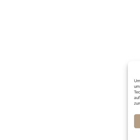
Um 
um 
Tec
auf
zur