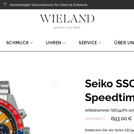
hochwertiger Gravurservice für Uhren & Schmuck
SCHMUCK
UHREN
SERVICE
ÜBER U
Seiko SS
Zur
Speedtim
Wunschliste
hinzufügen
Artikelnummer:
SSC947P1-107
Ursprünglicher
Aktueller
770,00
€
693,00
€
Preis
Preis
war:
ist:
Entdecken Sie die Seiko SSC94