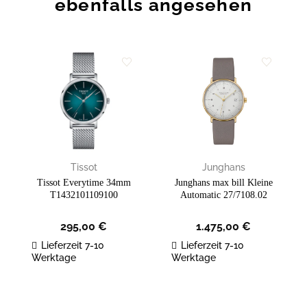
ebenfalls angesehen
Zur
Zur
Wunschliste
Wunschliste
hinzufügen
hinzufügen
Tissot
Junghans
Tissot Everytime 34mm
Junghans max bill Kleine
T1432101109100
Automatic 27/7108.02
295,00
€
1.475,00
€
Lieferzeit 7-10
Lieferzeit 7-10
Werktage
Werktage