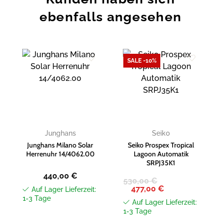
ebenfalls angesehen
SALE -10%
Zur
Zur
Wunschliste
Wunschliste
hinzufügen
hinzufügen
Junghans
Seiko
Junghans Milano Solar
Seiko Prospex Tropical
Herrenuhr 14/4062.00
Lagoon Automatik
SRPJ35K1
440,00
€
530,00
€
Ursprünglicher
Aktueller
477,00
€
Auf Lager Lieferzeit:
Preis
Preis
1-3 Tage
war:
ist:
Auf Lager Lieferzeit:
530,00 €
477,00 €.
1-3 Tage