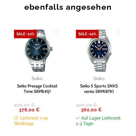
ebenfalls angesehen
SALE -10%
SALE -10%
Zur
Zur
Wunschliste
Wunschliste
hinzufügen
hinzufügen
Seiko
Seiko
Seiko Presage Cocktail
Seiko 5 Sports SNXS
Time SRPB41J1
series SRPK87K1
420,00
€
400,00
€
Ursprünglicher
Aktueller
Ursprünglicher
Aktueller
378,00
€
360,00
€
Preis
Preis
Preis
Preis
war:
ist:
war:
ist:
Lieferzeit 7-10
Auf Lager Lieferzeit:
420,00 €
378,00 €.
400,00 €
360,00 €.
Werktage
1-3 Tage