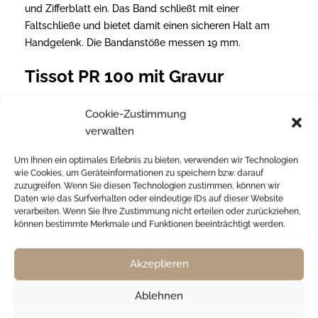
und Zifferblatt ein. Das Band schließt mit einer
Faltschließe und bietet damit einen sicheren Halt am
Handgelenk. Die Bandanstöße messen 19 mm.
Tissot PR 100 mit Gravur
Die Tissot PR 100 T1504171104100 lässt sich bei
Cookie-Zustimmung
Juwelier Wieland mit einer persönlichen Gravur
verwalten
versehen und wird so zum unverwechselbaren
Geschenk oder Erinnerungsstück. Im Bestellprozess
Um Ihnen ein optimales Erlebnis zu bieten, verwenden wir Technologien
wie Cookies, um Geräteinformationen zu speichern bzw. darauf
stehen Ihnen folgende Eingabefelder zur Verfügung:
zuzugreifen. Wenn Sie diesen Technologien zustimmen, können wir
Daten wie das Surfverhalten oder eindeutige IDs auf dieser Website
Gravurtext: Tragen Sie hier Ihren Wunschtext
verarbeiten. Wenn Sie Ihre Zustimmung nicht erteilen oder zurückziehen,
ein – ob Name, Datum, Initialen oder eine
können bestimmte Merkmale und Funktionen beeinträchtigt werden.
persönliche Widmung.
Schriftart: Wählen Sie die passende Schrift,
Akzeptieren
von klassisch-elegant bis modern-schlicht.
Ablehnen
Anmerkung: Nutzen Sie dieses Freitextfeld für