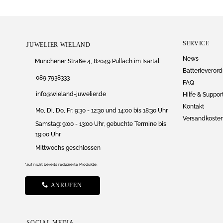
SERVICE
JUWELIER WIELAND
News
Münchener Straße 4, 82049 Pullach im Isartal
Batterieveror
089 7938333
FAQ
info@wieland-juwelier.de
Hilfe & Suppor
Kontakt
Mo, Di, Do, Fr: 9:30 - 12:30 und 14:00 bis 18:30 Uhr
Versandkoste
Samstag: 9:00 - 13:00 Uhr, gebuchte Termine bis
19:00 Uhr
Mittwochs geschlossen
*auf nicht bereits reduzierte Produkte.
ANRUFEN
SOCIAL MEDIA