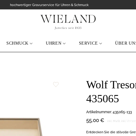
hochwertiger Gravurservice für Uhren & Schmuck
SCHMUCK
UHREN
SERVICE
ÜBER UN
Wolf Tresor
Zur
435065
Wunschliste
hinzufügen
Artikelnummer:
435065-133
55,00
€
Versa
inkl. MwSt.
inkl.
Entdecken Sie die stilvolle Gr