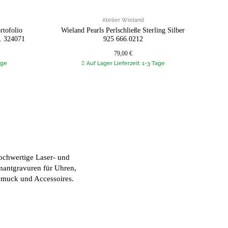
Atelier Wieland
rtofolio
Wieland Pearls Perlschließe Sterling Silber
Wi
. 324071
925 666.0212
79,00
€
age
Auf Lager Lieferzeit: 1-3 Tage
chwertige Laser- und
antgravuren für Uhren,
muck und Accessoires.