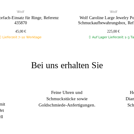
Wolf
Wolf
orfach-Einsatz für Ringe, Referenz
Wolf Caroline Large Jewelry Po
435870
Schmuckaufbewahrungsbox, Ref
45,00
€
225,00
€
Lieferzeit 7-10 Werktage
Auf Lager Lieferzeit: 1-3 T
Bei uns erhalten Sie
Feine Uhren und
Ho
Schmuckstücke sowie
Diam
mit
Goldschmiede-Anfertigungen.
Sch
rt
ll