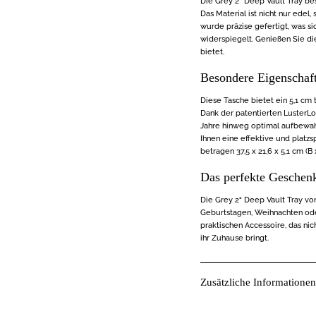
Die Grey 2“ Deep Vault Tray be
Das Material ist nicht nur edel
wurde präzise gefertigt, was 
widerspiegelt. Genießen Sie di
bietet.
Besondere Eigenschaf
Diese Tasche bietet ein 5,1 cm t
Dank der patentierten LusterL
Jahre hinweg optimal aufbewahr
Ihnen eine effektive und plat
betragen 37,5 x 21,6 x 5,1 cm (B 
Das perfekte Geschen
Die Grey 2“ Deep Vault Tray vo
Geburtstagen, Weihnachten oder
praktischen Accessoire, das ni
ihr Zuhause bringt.
Zusätzliche Informationen