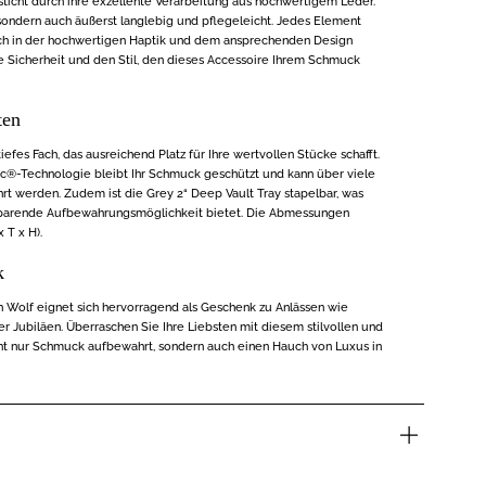
sticht durch ihre exzellente Verarbeitung aus hochwertigem Leder.
, sondern auch äußerst langlebig und pflegeleicht. Jedes Element
sich in der hochwertigen Haptik und dem ansprechenden Design
e Sicherheit und den Stil, den dieses Accessoire Ihrem Schmuck
ten
iefes Fach, das ausreichend Platz für Ihre wertvollen Stücke schafft.
oc®-Technologie bleibt Ihr Schmuck geschützt und kann über viele
t werden. Zudem ist die Grey 2“ Deep Vault Tray stapelbar, was
zsparende Aufbewahrungsmöglichkeit bietet. Die Abmessungen
x T x H).
k
n Wolf eignet sich hervorragend als Geschenk zu Anlässen wie
 Jubiläen. Überraschen Sie Ihre Liebsten mit diesem stilvollen und
cht nur Schmuck aufbewahrt, sondern auch einen Hauch von Luxus in