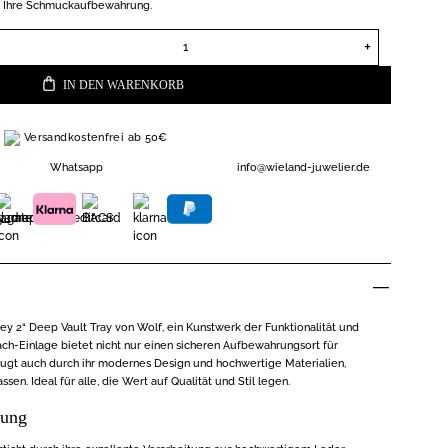
 Ihre Schmuckaufbewahrung.
Wolf Tresorfach-Einlage, Leder, Ref. 435065 Menge
IN DEN WARENKORB
Versandkostenfrei ab 50€
Whatsapp
info@wieland-juwelier.de
ey 2“ Deep Vault Tray von Wolf, ein Kunstwerk der Funktionalität und
fach-Einlage bietet nicht nur einen sicheren Aufbewahrungsort für
ugt auch durch ihr modernes Design und hochwertige Materialien,
ssen. Ideal für alle, die Wert auf Qualität und Stil legen.
tung