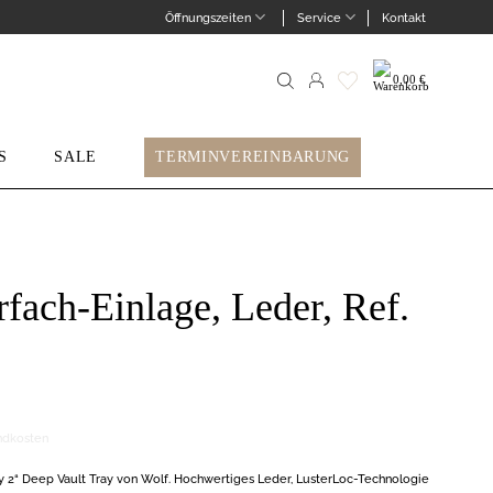
Öffnungszeiten
Service
Kontakt
0,00
€
Suche
nach:
S
SALE
TERMINVEREINBARUNG
fach-Einlage, Leder, Ref.
ndkosten
ey 2“ Deep Vault Tray von Wolf. Hochwertiges Leder, LusterLoc-Technologie