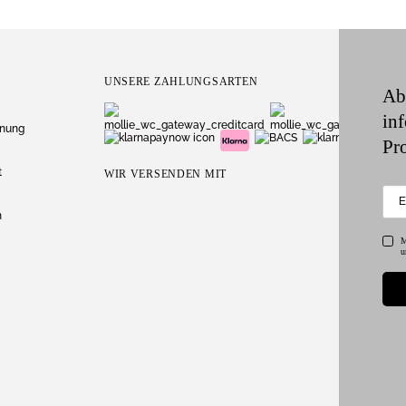
UNSERE ZAHLUNGSARTEN
Ab
in
dnung
Pr
t
WIR VERSENDEN MIT
n
M
u