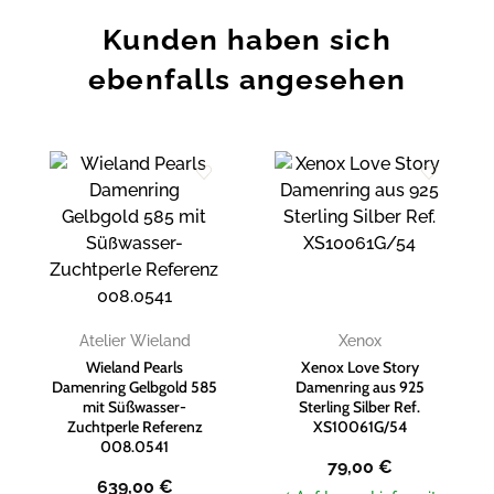
Kunden haben sich
ebenfalls angesehen
Zur
Zur
Wunschliste
Wunschliste
hinzufügen
hinzufügen
Atelier Wieland
Xenox
Wieland Pearls
Xenox Love Story
Damenring Gelbgold 585
Damenring aus 925
mit Süßwasser-
Sterling Silber Ref.
Zuchtperle Referenz
XS10061G/54
008.0541
79,00
€
639,00
€