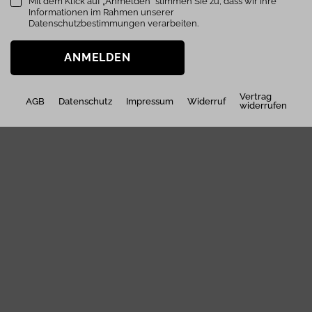
Mit dem Klick auf „Anmelden“ stimmen Sie zu, dass wir Ihre
Informationen im Rahmen unserer
Datenschutzbestimmungen verarbeiten.
ANMELDEN
Vertrag
AGB
Datenschutz
Impressum
Widerruf
widerrufen