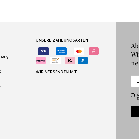
UNSERE ZAHLUNGSARTEN
Ab
Wi
dnung
ne
t
WIR VERSENDEN MIT
n
M
R