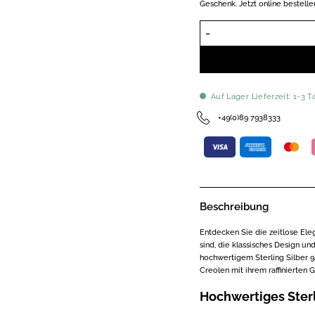
Geschenk. Jetzt online bestelle
Auf Lager Lieferzeit: 1-3 T
+49(0)89 7938333
Beschreibung
Entdecken Sie die zeitlose El
sind, die klassisches Design u
hochwertigem Sterling Silber 9
Creolen mit ihrem raffinierten G
Hochwertiges Sterl