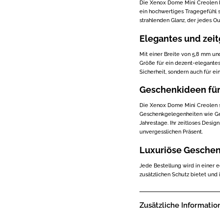
Die Xenox Dome Mini Creolen be
ein hochwertiges Tragegefühl so
strahlenden Glanz, der jedes Ou
Elegantes und zei
Mit einer Breite von 5,8 mm u
Größe für ein dezent-elegantes
Sicherheit, sondern auch für e
Geschenkideen für
Die Xenox Dome Mini Creolen s
Geschenkgelegenheiten wie Ge
Jahrestage. Ihr zeitloses Desi
unvergesslichen Präsent.
Luxuriöse Gesche
Jede Bestellung wird in einer 
zusätzlichen Schutz bietet und i
Zusätzliche Informatio