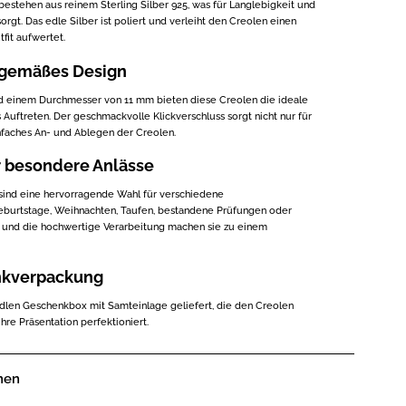
stehen aus reinem Sterling Silber 925, was für Langlebigkeit und
rgt. Das edle Silber ist poliert und verleiht den Creolen einen
tfit aufwertet.
tgemäßes Design
nd einem Durchmesser von 11 mm bieten diese Creolen die ideale
 Auftreten. Der geschmackvolle Klickverschluss sorgt nicht nur für
infaches An- und Ablegen der Creolen.
 besondere Anlässe
ind eine hervorragende Wahl für verschiedene
burtstage, Weihnachten, Taufen, bestandene Prüfungen oder
gn und die hochwertige Verarbeitung machen sie zu einem
nkverpackung
edlen Geschenkbox mit Samteinlage geliefert, die den Creolen
hre Präsentation perfektioniert.
nen