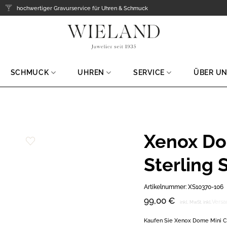
hochwertiger Gravurservice für Uhren & Schmuck
SCHMUCK
UHREN
SERVICE
ÜBER U
Xenox Do
Zur
Sterling 
Wunschliste
hinzufügen
Artikelnummer:
XS10370-106
99,00
€
Versa
inkl. MwSt.
inkl.
Kaufen Sie Xenox Dome Mini Cre