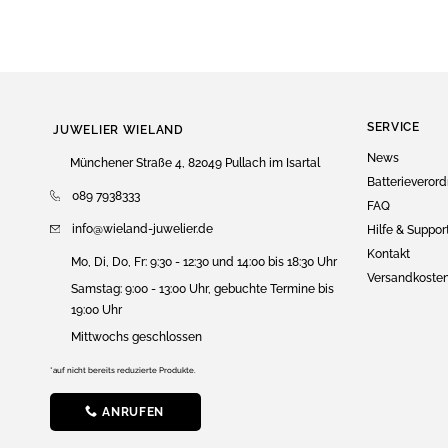
SERVICE
JUWELIER WIELAND
News
Münchener Straße 4, 82049 Pullach im Isartal
Batterieveror
089 7938333
FAQ
info@wieland-juwelier.de
Hilfe & Suppor
Kontakt
Mo, Di, Do, Fr: 9:30 - 12:30 und 14:00 bis 18:30 Uhr
Versandkoste
Samstag: 9:00 - 13:00 Uhr, gebuchte Termine bis
19:00 Uhr
Mittwochs geschlossen
*auf nicht bereits reduzierte Produkte.
ANRUFEN