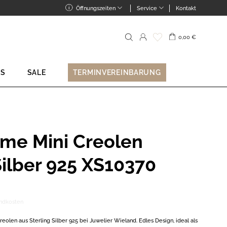
Öffnungszeiten
Service
Kontakt
0,00
€
Suche
nach:
NS
SALE
TERMINVEREINBARUNG
me Mini Creolen
Silber 925 XS10370
ndkosten
olen aus Sterling Silber 925 bei Juwelier Wieland. Edles Design, ideal als