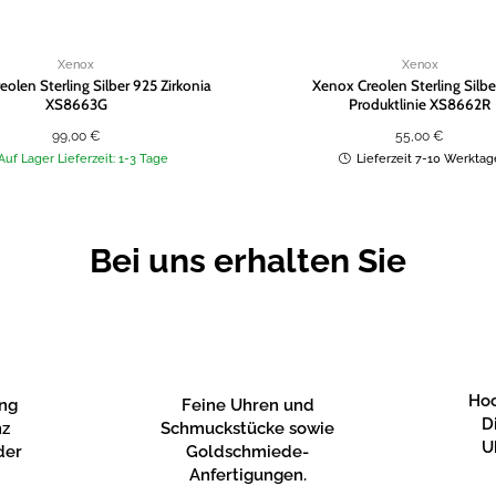
Xenox
Xenox
olen Sterling Silber 925 Zirkonia
Xenox Creolen Sterling Silbe
XS8663G
Produktlinie XS8662R
99,00
€
55,00
€
Auf Lager Lieferzeit: 1-3 Tage
Lieferzeit 7-10 Werktag
Bei uns erhalten Sie
Hoc
ung
Feine Uhren und
D
nz
Schmuckstücke sowie
U
der
Goldschmiede-
Anfertigungen.