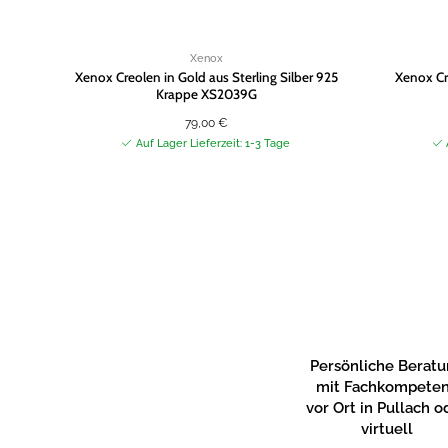
Xenox
Xenox Creolen in Gold aus Sterling Silber 925
Xenox Cre
Krappe XS2039G
79,00
€
Auf Lager Lieferzeit: 1-3 Tage
Persönliche Berat
mit Fachkompete
vor Ort in Pullach o
virtuell