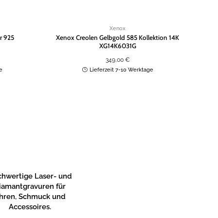
Xenox
r 925
Xenox Creolen Gelbgold 585 Kollektion 14K
X
XG14K6031G
349,00
€
e
Lieferzeit 7-10 Werktage
hwertige Laser- und
iamantgravuren für
hren, Schmuck und
Accessoires.