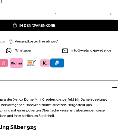
n!
Xenox Dome Mini Creolen Sterling Silber 925 XS10370 Menge
IN DEN WARENKORB
age
Versandkostenfrei ab 50€
Whatsapp
info@wieland-juwelier.de
eganz der Xenox Dome Mini Creolen, die perfekt für Damen geeignet
nd hervorragende Handwerkskunst schätzen. Hergestellt aus
25 und mit einer polierten Oberfläche versehen, überzeugen diese
lanz und ihrer schlichten Schönheit.
ing Silber 925