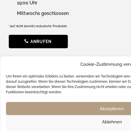
19:00 Uhr
Mittwochs geschlossen
*auf nicht bereits reduzierte Produkte.
ANRUFEN
SERVICE
Cookie-Zustimmung ver
News
Um Ihnen ein optimales Erlebnis zu bieten, verwenden wir Technologien wie
darauf zuzugreifen. Wenn Sie diesen Technologien zustimmen, können wir Da
Batterieverordnung
dieser Website verarbeiten. Wenn Sie Ihre Zustimmung nicht erteilen oder
Funktionen beeinträchtigt werden.
FAQ
Hilfe & Support
Akzeptieren
Kontakt
Ablehnen
Versandkosten