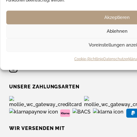
Funktionen beeinträchtigt werden.
FAQ
Akzeptieren
Hilfe & Support
Kontakt
Ablehnen
Versandkosten
Voreinstellungen anze
SOCIAL MEDIA
Cookie-Richtlinie
Datenschutzerklär
UNSERE ZAHLUNGSARTEN
WIR VERSENDEN MIT