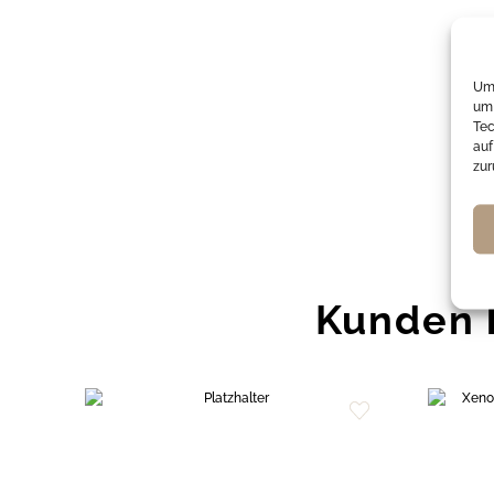
Um 
um 
Tec
auf
zur
Kunden 
Zur
Wunschliste
hinzufügen