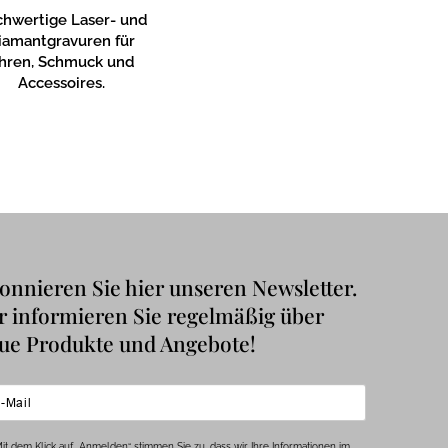
hwertige Laser- und
iamantgravuren für
hren, Schmuck und
Accessoires.
onnieren Sie hier unseren Newsletter.
r informieren Sie regelmäßig über
ue Produkte und Angebote!
it dem Klick auf „Anmelden“ stimmen Sie zu, dass wir Ihre Informationen im