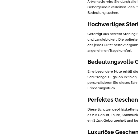
Ankerkette wird Sie durch alle
Geborgenheit verleihen. Ideal 
Bedeutung suchen.
Hochwertiges Sterl
Gefertigt aus bestem Sterling S
und Langlebigkeit. Die poliert
der jedes Outfit perfekt ergänz
angenehmen Tragekomfort.
Bedeutungsvolle G
Eine besondere Note erhält die
Schutzengels. Egal ob Initiale
personalisieren Sie dieses Sc
Erinnerungsstück.
Perfektes Geschen
Diese Schutzengel-Halskette i
es zur Geburt, Taufe, Kommuni
ein Stück Geborgenheit und bes
Luxuriöse Gesche