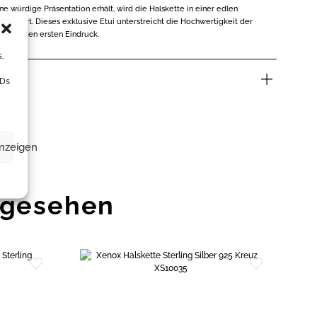
e würdige Präsentation erhält, wird die Halskette in einer edlen
liefert. Dieses exklusive Etui unterstreicht die Hochwertigkeit der
trahlenden ersten Eindruck.
s,
nen
IDs
anzeigen
ngesehen
Zur
Zur
Wunschliste
Wunschliste
hinzufügen
hinzufügen