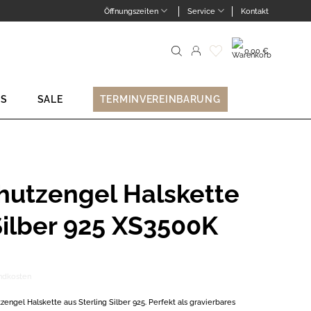
Öffnungszeiten
Service
Kontakt
0,00
€
Suche
nach:
NS
SALE
TERMINVEREINBARUNG
hutzengel Halskette
Silber 925 XS3500K
ndkosten
engel Halskette aus Sterling Silber 925. Perfekt als gravierbares