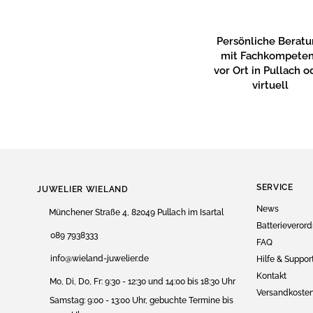
Persönliche Berat
mit Fachkompete
vor Ort in Pullach o
virtuell
SERVICE
JUWELIER WIELAND
News
Münchener Straße 4, 82049 Pullach im Isartal
Batterieveror
089 7938333
FAQ
info@wieland-juwelier.de
Hilfe & Suppor
Kontakt
Mo, Di, Do, Fr: 9:30 - 12:30 und 14:00 bis 18:30 Uhr
Versandkoste
Samstag: 9:00 - 13:00 Uhr, gebuchte Termine bis