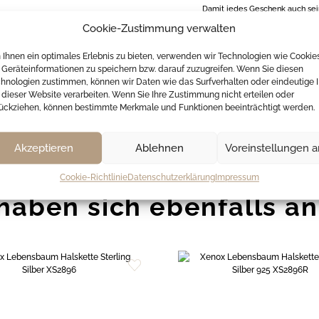
Damit jedes Geschenk auch sein
Geschenkbox mit Samteinlage ge
Cookie-Zustimmung verwalten
Halskette und sorgt für einen s
Ihnen ein optimales Erlebnis zu bieten, verwenden wir Technologien wie Cookie
Geräteinformationen zu speichern bzw. darauf zuzugreifen. Wenn Sie diesen
Zusätzliche Informatio
hnologien zustimmen, können wir Daten wie das Surfverhalten oder eindeutige 
 dieser Website verarbeiten. Wenn Sie Ihre Zustimmung nicht erteilen oder
ückziehen, können bestimmte Merkmale und Funktionen beeinträchtigt werden.
Akzeptieren
Ablehnen
Voreinstellungen 
Cookie-Richtlinie
Datenschutzerklärung
Impressum
haben sich ebenfalls a
Zur
Wunschliste
hinzufügen