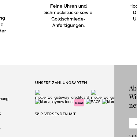
Feine Uhren und
Hoc
Schmuckstücke sowie
D
ung
Goldschmiede-
U
nz
Anfertigungen.
der
UNSERE ZAHLUNGSARTEN
Ab
Wi
dnung
ne
t
WIR VERSENDEN MIT
n
M