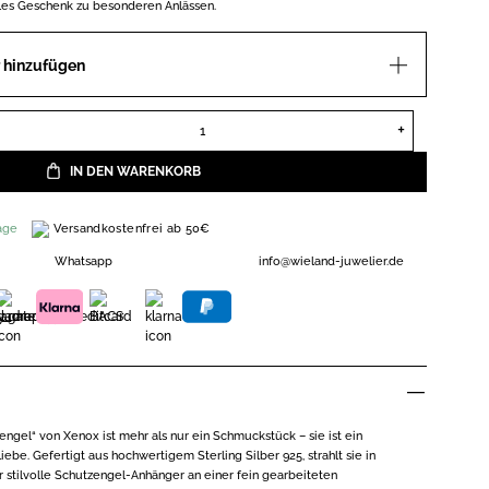
les Geschenk zu besonderen Anlässen.
 hinzufügen
Xenox Schutzengel Halskette Sterling Silber 925 XS3500K Menge
IN DEN WARENKORB
Versandkostenfrei ab 50€
age
Whatsapp
info@wieland-juwelier.de
ngel“ von Xenox ist mehr als nur ein Schmuckstück – sie ist ein
be. Gefertigt aus hochwertigem Sterling Silber 925, strahlt sie in
r stilvolle Schutzengel-Anhänger an einer fein gearbeiteten