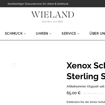
hochwertiger Gravurservice für Uhren & Schmuck
SCHMUCK
UHREN
SERVICE
ÜBER U
Xenox Sc
Zur
Sterling 
Wunschliste
hinzufügen
Artikelnummer:
XS3500K-106
65,00
€
Versa
inkl. MwSt.
inkl.
Entdecken Sie die Xenox Schutz