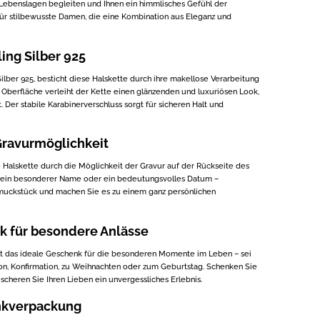
 Lebenslagen begleiten und Ihnen ein himmlisches Gefühl der
für stilbewusste Damen, die eine Kombination aus Eleganz und
ing Silber 925
ilber 925, besticht diese Halskette durch ihre makellose Verarbeitung
e Oberfläche verleiht der Kette einen glänzenden und luxuriösen Look,
t. Der stabile Karabinerverschluss sorgt für sicheren Halt und
ravurmöglichkeit
 Halskette durch die Möglichkeit der Gravur auf der Rückseite des
n, ein besonderer Name oder ein bedeutungsvolles Datum –
hmuckstück und machen Sie es zu einem ganz persönlichen
k für besondere Anlässe
st das ideale Geschenk für die besonderen Momente im Leben – sei
on, Konfirmation, zu Weihnachten oder zum Geburtstag. Schenken Sie
cheren Sie Ihren Lieben ein unvergessliches Erlebnis.
nkverpackung