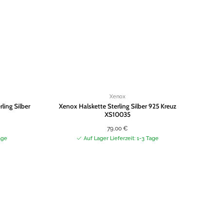
Xenox
ing Silber
Xenox Halskette Sterling Silber 925 Kreuz
Xen
XS10035
79,00
€
age
Auf Lager Lieferzeit: 1-3 Tage