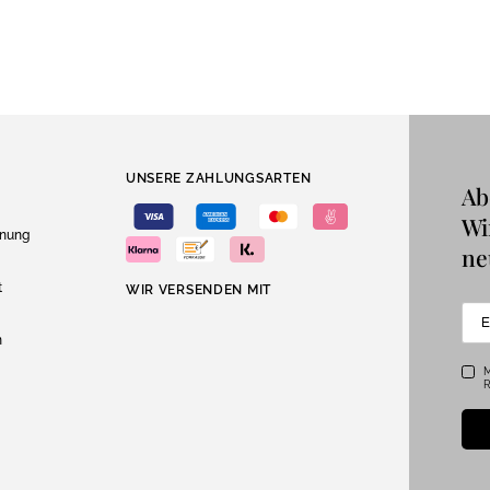
UNSERE ZAHLUNGSARTEN
Ab
Wi
dnung
ne
t
WIR VERSENDEN MIT
n
M
R