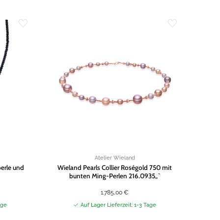
Zur
Zur
Wunschliste
Wunschliste
hinzufügen
hinzufügen
Atelier Wieland
perle und
Wieland Pearls Collier Roségold 750 mit
bunten Ming-Perlen 216.0935„`
1.785,00
€
age
Auf Lager Lieferzeit: 1-3 Tage