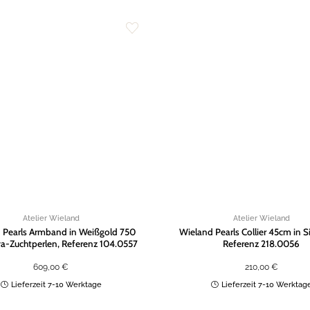
Zur
Wunschliste
hinzufügen
Atelier Wieland
Atelier Wieland
 Pearls Armband in Weißgold 750
Wieland Pearls Collier 45cm in S
a-Zuchtperlen, Referenz 104.0557
Referenz 218.0056
609,00
€
210,00
€
Lieferzeit 7-10 Werktage
Lieferzeit 7-10 Werktag