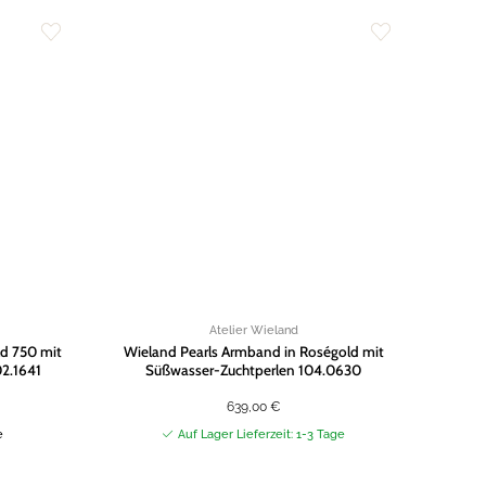
Zur
Zur
Wunschliste
Wunschliste
hinzufügen
hinzufügen
Atelier Wieland
d 750 mit
Wieland Pearls Armband in Roségold mit
02.1641
Süßwasser-Zuchtperlen 104.0630
639,00
€
e
Auf Lager Lieferzeit: 1-3 Tage