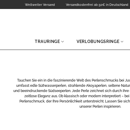
Zum
Weltweiter Versand
Versandkostenfrei ab 50€ in Deutschland
Inhalt
springen
TRAURINGE
VERLOBUNGSRINGE
Tauchen Sie ein in die faszinierende Welt des Perlenschmucks bei Ju
umfasst edle Süßwasserperlen, strahlende Akoyaperlen, seltene Natu
und beeindruckende Südseeperlen. Jede Perle zeichnet sich durch ihre e
zeitlose Eleganz aus. Ob klassisch oder modern interpretiert – bei
Perlenschmuck, der Ihre Persönlichkeit unterstreicht. Lassen Sie sich 
unserer Perlen inspirieren.