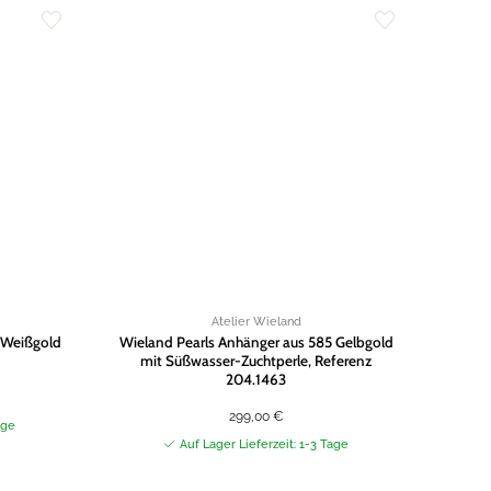
Zur
Zur
Wunschliste
Wunschliste
hinzufügen
hinzufügen
Atelier Wieland
r Weißgold
Wieland Pearls Anhänger aus 585 Gelbgold
mit Süßwasser-Zuchtperle, Referenz
204.1463
299,00
€
age
Auf Lager Lieferzeit: 1-3 Tage