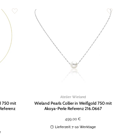
Zur
Zur
Wunschliste
Wunschliste
hinzufügen
hinzufügen
Atelier Wieland
d 750 mit
Wieland Pearls Collier in Weißgold 750 mit
Referenz
Akoya-Perle Referenz 216.0667
499,00
€
Lieferzeit 7-10 Werktage
e