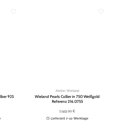
Zur
Zur
Wunschliste
Wunschliste
hinzufügen
hinzufügen
Atelier Wieland
ilber 925
Wieland Pearls Collier in 750 Weißgold
Referenz 216.0755
1.149,00
€
e
Lieferzeit 7-10 Werktage