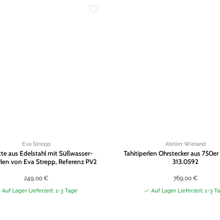
Zur
Wunschliste
hinzufügen
Eva Strepp
Atelier Wieland
tte aus Edelstahl mit Süßwasser-
Tahitiperlen Ohrstecker aus 750e
len von Eva Strepp, Referenz PV2
313.0592
249,00
€
769,00
€
Auf Lager Lieferzeit: 1-3 Tage
Auf Lager Lieferzeit: 1-3 T