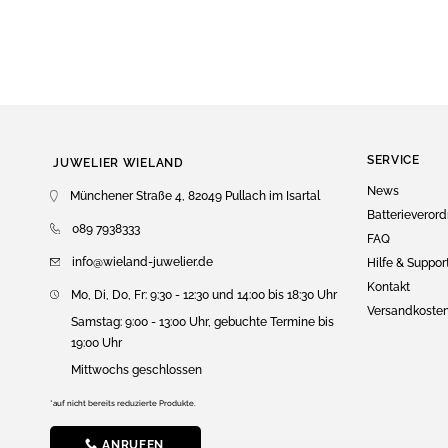
SERVICE
JUWELIER WIELAND
News
Münchener Straße 4, 82049 Pullach im Isartal
Batterieveror
089 7938333
FAQ
info@wieland-juwelier.de
Hilfe & Suppor
Kontakt
Mo, Di, Do, Fr: 9:30 - 12:30 und 14:00 bis 18:30 Uhr
Versandkoste
Samstag: 9:00 - 13:00 Uhr, gebuchte Termine bis
19:00 Uhr
Mittwochs geschlossen
*auf nicht bereits reduzierte Produkte.
ANRUFEN