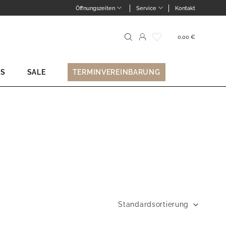
Öffnungszeiten
Service
Kontakt
0,00
€
Suche
nach:
NS
SALE
TERMINVEREINBARUNG