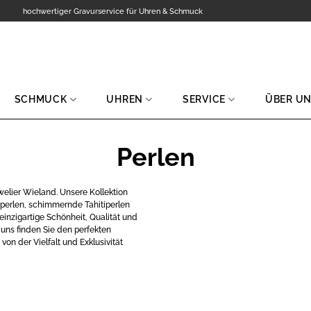
hochwertiger Gravurservice für Uhren & Schmuck
SCHMUCK
UHREN
SERVICE
ÜBER U
Perlen
welier Wieland. Unsere Kollektion
rperlen, schimmernde Tahitiperlen
inzigartige Schönheit, Qualität und
 uns finden Sie den perfekten
von der Vielfalt und Exklusivität