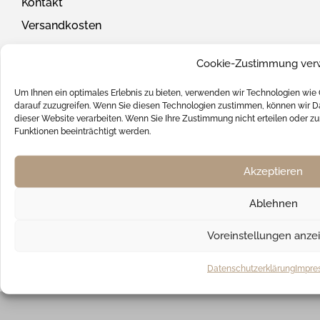
Kontakt
Versandkosten
SOCIAL MEDIA
Cookie-Zustimmung ver
Um Ihnen ein optimales Erlebnis zu bieten, verwenden wir Technologien wie
darauf zuzugreifen. Wenn Sie diesen Technologien zustimmen, können wir Da
dieser Website verarbeiten. Wenn Sie Ihre Zustimmung nicht erteilen oder
Funktionen beeinträchtigt werden.
UNSERE ZAHLUNGSARTEN
Akzeptieren
Ablehnen
WIR VERSENDEN MIT
Voreinstellungen anze
Datenschutzerklärung
Impre