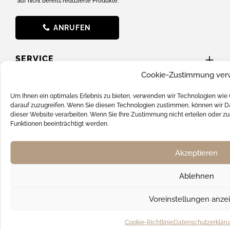
*auf nicht bereits reduzierte Produkte.
ANRUFEN
SERVICE
Cookie-Zustimmung ver
News
Um Ihnen ein optimales Erlebnis zu bieten, verwenden wir Technologien wie
Batterieverordnung
darauf zuzugreifen. Wenn Sie diesen Technologien zustimmen, können wir Da
dieser Website verarbeiten. Wenn Sie Ihre Zustimmung nicht erteilen oder
FAQ
Funktionen beeinträchtigt werden.
Hilfe & Support
Akzeptieren
Kontakt
Versandkosten
Ablehnen
SOCIAL MEDIA
Voreinstellungen anze
Cookie-Richtlinie
Datenschutzerklär