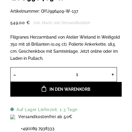
Artikelnummer:
QYU996409-W-137
549,00
€
Versandkosten
inkl. MwSt.
inkl.
Filigranes Herzarmband von Atelier Wieland in Weißgold
750 mit 16 Brillanten (0,05 ct). Polierte Ankerkette, 18,5
cm; Geschenkbox mit Samteinlage. Jetzt online oder im
Laden in Pullach.
Atelier Wieland Diamantschmuck Ar
IN DEN WARENKORB
Auf Lager Lieferzeit: 1-3 Tage
Versandkostenfrei ab 50€
+49(0)89 7938333