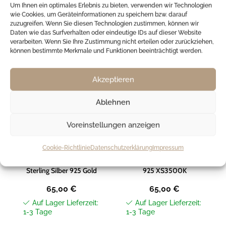
Kunden haben sich
Um Ihnen ein optimales Erlebnis zu bieten, verwenden wir Technologien
wie Cookies, um Geräteinformationen zu speichern bzw. darauf
ebenfalls angesehen
zuzugreifen. Wenn Sie diesen Technologien zustimmen, können wir
Daten wie das Surfverhalten oder eindeutige IDs auf dieser Website
verarbeiten. Wenn Sie Ihre Zustimmung nicht erteilen oder zurückziehen,
können bestimmte Merkmale und Funktionen beeinträchtigt werden.
Akzeptieren
Zur
Zur
Wunschliste
Wunschliste
hinzufügen
hinzufügen
Ablehnen
Voreinstellungen anzeigen
Xenox
Xenox
Cookie-Richtlinie
Datenschutzerklärung
Impressum
Xenox XS3522GK
Xenox Schutzengel
Halskette Kreuze Damen
Halskette Sterling Silber
Sterling Silber 925 Gold
925 XS3500K
65,00
€
65,00
€
Auf Lager Lieferzeit:
Auf Lager Lieferzeit:
1-3 Tage
1-3 Tage