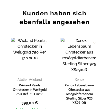
Kunden haben sich
ebenfalls angesehen
Zur
Zur
Wunschliste
Wunschliste
hinzufügen
hinzufügen
Atelier Wieland
Xenox
Wieland Pearls
Xenox Lebensbaum
Ohrstecker in Weißgold
Ohrstecker aus
750 Ref. 310.0818
roségoldfarbenem
Sterling Silber 925
399,00
€
XS2910R