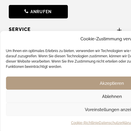
ANRUFEN
SERVICE
Cookie-Zustimmung ver
News
Um Ihnen ein optimales Erlebnis zu bieten, verwenden wir Technologien wie
Batterieverordnung
darauf zuzugreifen. Wenn Sie diesen Technologien zustimmen, können wir Da
dieser Website verarbeiten. Wenn Sie Ihre Zustimmung nicht erteilen oder
FAQ
Funktionen beeinträchtigt werden.
Hilfe & Support
Akzeptieren
Kontakt
Versandkosten
Ablehnen
SOCIAL MEDIA
Voreinstellungen anze
Cookie-Richtlinie
Datenschutzerklär