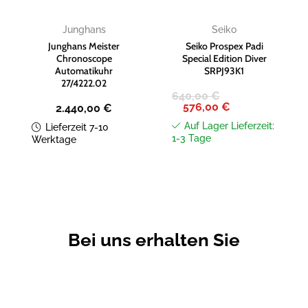
Junghans
Seiko
Junghans Meister
Seiko Prospex Padi
Chronoscope
Special Edition Diver
Automatikuhr
SRPJ93K1
27/4222.02
640,00
€
Ursprünglicher
Aktueller
576,00
€
2.440,00
€
Preis
Preis
war:
ist:
Auf Lager Lieferzeit:
Lieferzeit 7-10
640,00 €
576,00 €.
1-3 Tage
Werktage
Bei uns erhalten Sie