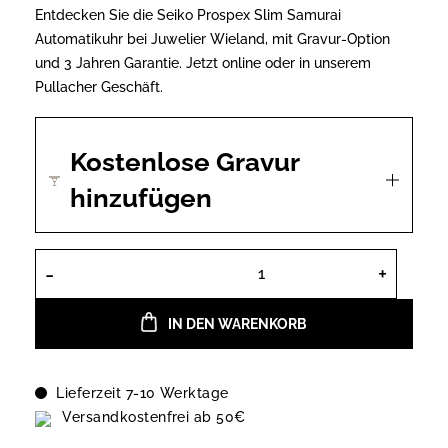
war:
ist:
Entdecken Sie die Seiko Prospex Slim Samurai
650,00 €
585,00 €.
Automatikuhr bei Juwelier Wieland, mit Gravur-Option
und 3 Jahren Garantie. Jetzt online oder in unserem
Pullacher Geschäft.
Kostenlose Gravur
hinzufügen
Seiko SRPL13K1 Prospex Slim Samura
IN DEN WARENKORB
Lieferzeit 7-10 Werktage
Versandkostenfrei ab 50€