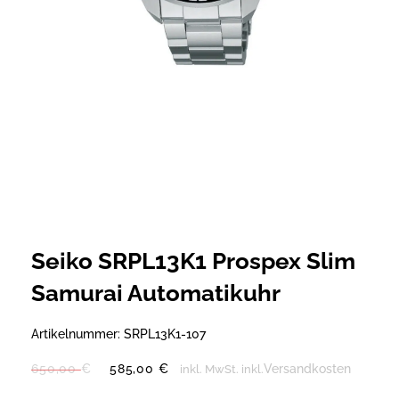
Seiko SRPL13K1 Prospex Slim
Samurai Automatikuhr
Artikelnummer:
SRPL13K1-107
Ursprünglicher
Aktueller
650,00
€
585,00
€
Versandkosten
inkl. MwSt.
inkl.
Preis
Preis