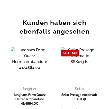
Kunden haben sich
ebenfalls angesehen
SALE -10%
Zur
Zur
Wunschliste
Wunschliste
hinzufügen
hinzufügen
Junghans
Seiko
Junghans Form Quarz
Seiko Presage Automatic
Herrenarmbanduhr
SSK013J1
41/4884.00