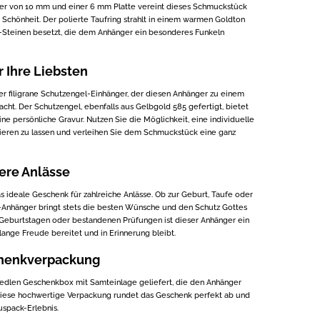
er von 10 mm und einer 6 mm Platte vereint dieses Schmuckstück
r Schönheit. Der polierte Taufring strahlt in einem warmen Goldton
a-Steinen besetzt, die dem Anhänger ein besonderes Funkeln
r Ihre Liebsten
r filigrane Schutzengel-Einhänger, der diesen Anhänger zu einem
t. Der Schutzengel, ebenfalls aus Gelbgold 585 gefertigt, bietet
eine persönliche Gravur. Nutzen Sie die Möglichkeit, eine individuelle
avieren zu lassen und verleihen Sie dem Schmuckstück eine ganz
ere Anlässe
s ideale Geschenk für zahlreiche Anlässe. Ob zur Geburt, Taufe oder
Anhänger bringt stets die besten Wünsche und den Schutz Gottes
 Geburtstagen oder bestandenen Prüfungen ist dieser Anhänger ein
lange Freude bereitet und in Erinnerung bleibt.
henkverpackung
 edlen Geschenkbox mit Samteinlage geliefert, die den Anhänger
t. Diese hochwertige Verpackung rundet das Geschenk perfekt ab und
uspack-Erlebnis.