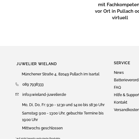
mit Fachkompete
vor Ort in Pullach o
virtuell
SERVICE
JUWELIER WIELAND
News
Münchener Straße 4, 82049 Pullach im Isartal
Batterieveror
089 7938333
FAQ
info@wieland-juwelier.de
Hilfe & Suppor
Kontakt
Mo, Di, Do, Fr: 9:30 - 12:30 und 14:00 bis 18:30 Uhr
Versandkoste
Samstag: 9:00 - 13:00 Uhr, gebuchte Termine bis
19:00 Uhr
Mittwochs geschlossen
*auf nicht bereits reduzierte Produkte.