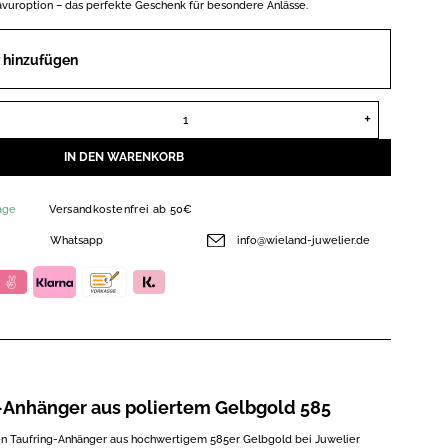
vuroption – das perfekte Geschenk für besondere Anlässe.
 hinzufügen
Taufring Zirkonia Gelbgold 585 40894/068/24 Menge
IN DEN WARENKORB
age
Versandkostenfrei ab 50€
Whatsapp
info@wieland-juwelier.de
g-Anhänger aus poliertem Gelbgold 585
n Taufring-Anhänger aus hochwertigem 585er Gelbgold bei Juwelier