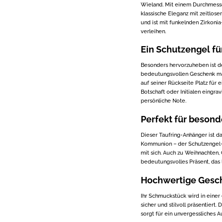
Wieland. Mit einem Durchmess
klassische Eleganz mit zeitlose
und ist mit funkelnden Zirkoni
verleihen.
Ein Schutzengel fü
Besonders hervorzuheben ist de
bedeutungsvollen Geschenk mach
auf seiner Rückseite Platz für 
Botschaft oder Initialen eingr
persönliche Note.
Perfekt für besond
Dieser Taufring-Anhänger ist da
Kommunion – der Schutzengel-
mit sich. Auch zu Weihnachten,
bedeutungsvolles Präsent, das 
Hochwertige Gesc
Ihr Schmuckstück wird in einer
sicher und stilvoll präsentier
sorgt für ein unvergessliches A