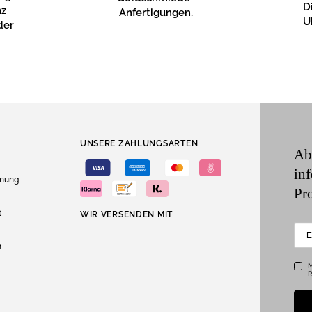
D
nz
Anfertigungen.
U
der
UNSERE ZAHLUNGSARTEN
Ab
in
dnung
Pr
t
WIR VERSENDEN MIT
n
M
R