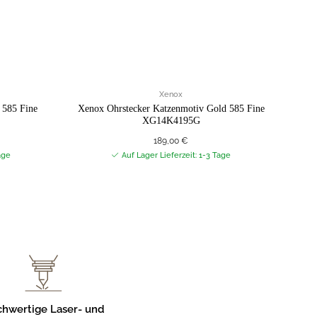
Xenox
 585 Fine
Xenox Ohrstecker Katzenmotiv Gold 585 Fine
Xeno
XG14K4195G
189,00
€
age
Auf Lager Lieferzeit: 1-3 Tage
hwertige Laser- und