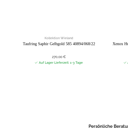
Kollektion Wieland
Taufring Saphir Gelbgold 585 40894/068/22
Xenox Hu
270,00
€
Auf Lager Lieferzeit: 1-3 Tage
Persönliche Berat