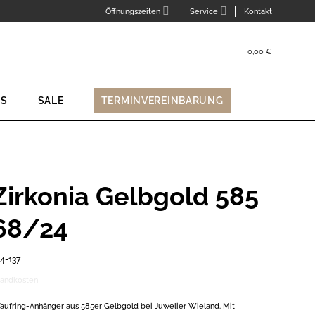
Öffnungszeiten
Service
Kontakt
0,00
€
Suche
nach:
NS
SALE
TERMINVEREINBARUNG
Zirkonia Gelbgold 585
68/24
4-137
sandkosten
aufring-Anhänger aus 585er Gelbgold bei Juwelier Wieland. Mit