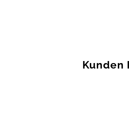
Kunden 
Zur
Wunschliste
hinzufügen