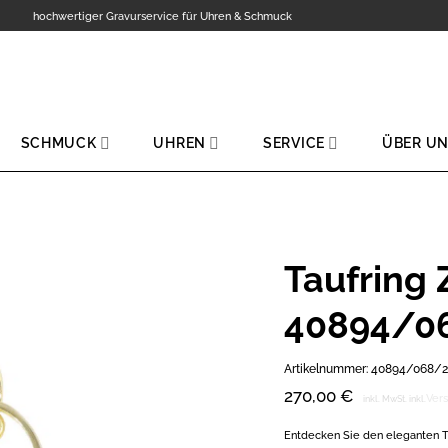
hochwertiger Gravurservice für Uhren & Schmuck
SCHMUCK
UHREN
SERVICE
ÜBER U
Taufring 
Zur
40894/0
Wunschliste
hinzufügen
Artikelnummer:
40894/068/2
270,00
€
Ver
inkl. MwSt.
inkl.
Entdecken Sie den eleganten T