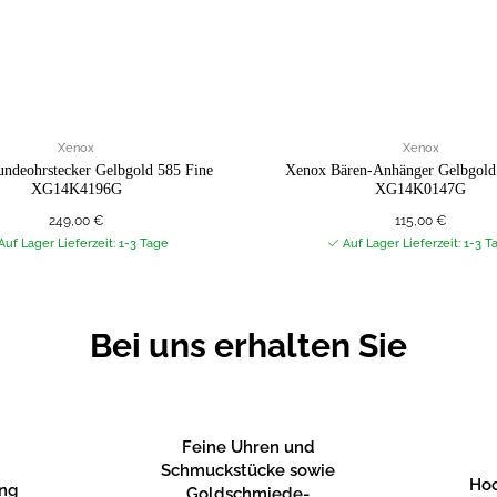
Xenox
Xenox
ndeohrstecker Gelbgold 585 Fine
Xenox Bären-Anhänger Gelbgold
XG14K4196G
XG14K0147G
249,00
€
115,00
€
Auf Lager Lieferzeit: 1-3 Tage
Auf Lager Lieferzeit: 1-3 T
Bei uns erhalten Sie
Feine Uhren und
Schmuckstücke sowie
Hoc
ung
Goldschmiede-