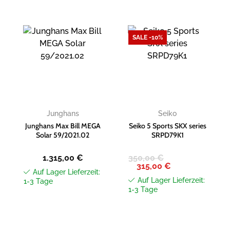
SALE -10%
Zur
Zur
Wunschliste
Wunschliste
hinzufügen
hinzufügen
Junghans
Seiko
Junghans Max Bill MEGA
Seiko 5 Sports SKX series
Solar 59/2021.02
SRPD79K1
1.315,00
€
350,00
€
Ursprünglicher
Aktueller
315,00
€
Preis
Preis
Auf Lager Lieferzeit:
war:
ist:
Auf Lager Lieferzeit:
1-3 Tage
350,00 €
315,00 €.
1-3 Tage