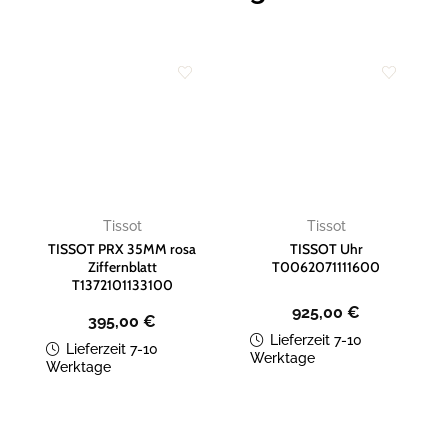
Zur
Zur
Wunschliste
Wunschliste
hinzufügen
hinzufügen
Tissot
Tissot
TISSOT PRX 35MM rosa
TISSOT Uhr
Ziffernblatt
T0062071111600
T1372101133100
925,00
€
395,00
€
Lieferzeit 7-10
Lieferzeit 7-10
Werktage
Werktage