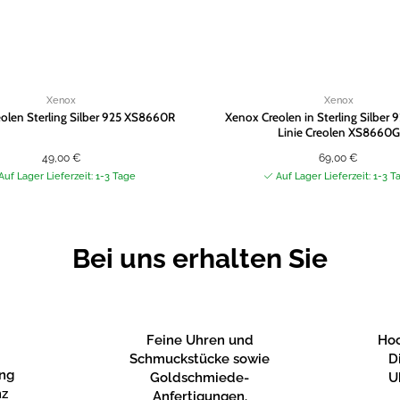
Xenox
Xenox
olen Sterling Silber 925 XS8660R
Xenox Creolen in Sterling Silber 
Linie Creolen XS8660G
49,00
€
69,00
€
Auf Lager Lieferzeit: 1-3 Tage
Auf Lager Lieferzeit: 1-3 T
Bei uns erhalten Sie
Feine Uhren und
Hoc
Schmuckstücke sowie
D
ung
Goldschmiede-
U
nz
Anfertigungen.