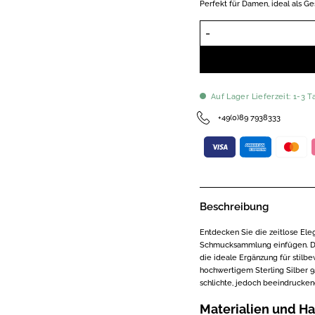
Perfekt für Damen, ideal als Ge
Auf Lager Lieferzeit: 1-3 T
+49(0)89 7938333
Beschreibung
Entdecken Sie die zeitlose Ele
Schmucksammlung einfügen. Di
die ideale Ergänzung für stilb
hochwertigem Sterling Silber 9
schlichte, jedoch beeindrucken
Materialien und H