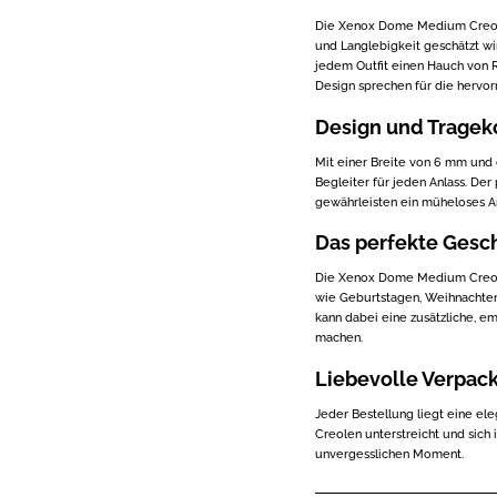
Die Xenox Dome Medium Creolen
und Langlebigkeit geschätzt wi
jedem Outfit einen Hauch von Ra
Design sprechen für die hervo
Design und Tragek
Mit einer Breite von 6 mm und
Begleiter für jeden Anlass. Der
gewährleisten ein müheloses 
Das perfekte Gesc
Die Xenox Dome Medium Creole
wie Geburtstagen, Weihnachten
kann dabei eine zusätzliche, 
machen.
Liebevolle Verpac
Jeder Bestellung liegt eine el
Creolen unterstreicht und sich
unvergesslichen Moment.