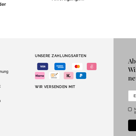
der
UNSERE ZAHLUNGSARTEN
Ab
Wi
dnung
ne
t
WIR VERSENDEN MIT
n
M
R