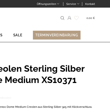
Öffnungszeiten
Service
Kontakt
0,00
€
Suche
nach:
NS
SALE
TERMINVEREINBARUNG
olen Sterling Silber
e Medium XS10371
ndkosten
enox Dome Medium Creolen aus Sterling Silber 925 mit Klickverschluss.