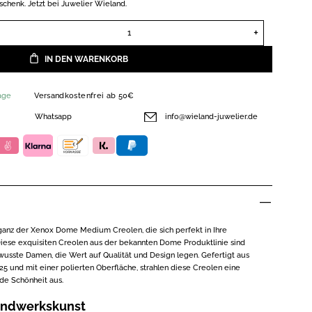
schenk. Jetzt bei Juwelier Wieland.
Xenox Creolen Sterling Silber 925 Dome Medium XS10371 Menge
IN DEN WARENKORB
age
Versandkostenfrei ab 50€
Whatsapp
info@wieland-juwelier.de
ganz der Xenox Dome Medium Creolen, die sich perfekt in Ihre
ese exquisiten Creolen aus der bekannten Dome Produktlinie sind
ewusste Damen, die Wert auf Qualität und Design legen. Gefertigt aus
25 und mit einer polierten Oberfläche, strahlen diese Creolen eine
de Schönheit aus.
andwerkskunst