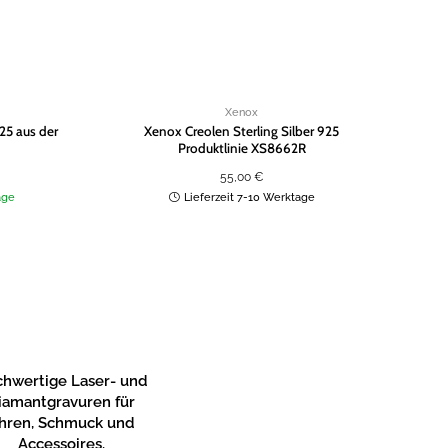
Xenox
925 aus der
Xenox Creolen Sterling Silber 925
Xe
Produktlinie XS8662R
55,00
€
age
Lieferzeit 7-10 Werktage
hwertige Laser- und
iamantgravuren für
hren, Schmuck und
Accessoires.