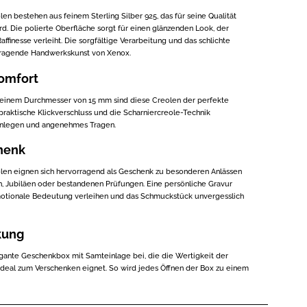
 bestehen aus feinem Sterling Silber 925, das für seine Qualität
rd. Die polierte Oberfläche sorgt für einen glänzenden Look, der
ffinesse verleiht. Die sorgfältige Verarbeitung und das schlichte
rragende Handwerkskunst von Xenox.
omfort
 einem Durchmesser von 15 mm sind diese Creolen der perfekte
 praktische Klickverschluss und die Scharniercreole-Technik
Anlegen und angenehmes Tragen.
henk
n eignen sich hervorragend als Geschenk zu besonderen Anlässen
, Jubiläen oder bestandenen Prüfungen. Eine persönliche Gravur
emotionale Bedeutung verleihen und das Schmuckstück unvergesslich
kung
egante Geschenkbox mit Samteinlage bei, die die Wertigkeit der
 ideal zum Verschenken eignet. So wird jedes Öffnen der Box zu einem