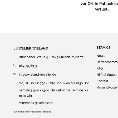
vor Ort in Pullach o
virtuell
SERVICE
JUWELIER WIELAND
News
Münchener Straße 4, 82049 Pullach im Isartal
Batterieveror
089 7938333
FAQ
info@wieland-juwelier.de
Hilfe & Suppor
Kontakt
Mo, Di, Do, Fr: 9:30 - 12:30 und 14:00 bis 18:30 Uhr
Versandkoste
Samstag: 9:00 - 13:00 Uhr, gebuchte Termine bis
19:00 Uhr
Mittwochs geschlossen
*auf nicht bereits reduzierte Produkte.