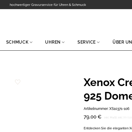
hochwertiger Gravurservice für Uhren & Schmuck
SCHMUCK
UHREN
SERVICE
ÜBER U
Xenox Cre
Zur
925 Dom
Wunschliste
hinzufügen
Artikelnummer:
XS10371-106
79,00
€
Versa
inkl. MwSt.
inkl.
Entdecken Sie die eleganten X