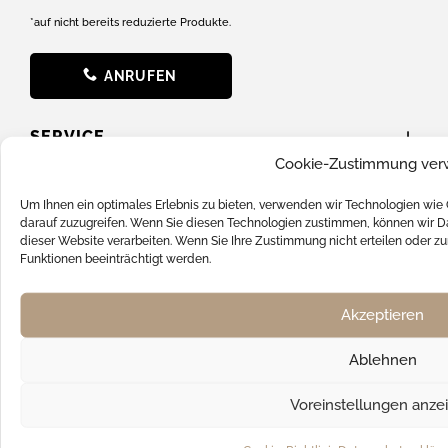
*auf nicht bereits reduzierte Produkte.
ANRUFEN
SERVICE
Cookie-Zustimmung ver
News
Um Ihnen ein optimales Erlebnis zu bieten, verwenden wir Technologien wie
darauf zuzugreifen. Wenn Sie diesen Technologien zustimmen, können wir Da
Batterieverordnung
dieser Website verarbeiten. Wenn Sie Ihre Zustimmung nicht erteilen oder
FAQ
Funktionen beeinträchtigt werden.
Hilfe & Support
Akzeptieren
Kontakt
Versandkosten
Ablehnen
SOCIAL MEDIA
Voreinstellungen anze