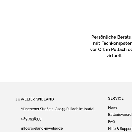
Persönliche Berat
mit Fachkompete
vor Ort in Pullach o
virtuell
SERVICE
JUWELIER WIELAND
News
Münchener Straße 4, 82049 Pullach im Isartal
Batterieveror
089 7938333
FAQ
info@wieland-juwelier.de
Hilfe & Suppor