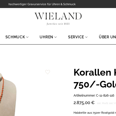
hochwertiger Gravurservice für Uhren & Schmuck
SCHMUCK
UHREN
SERVICE
ÜBER U
Korallen 
Zur
750/-Gol
Wunschliste
hinzufügen
Artikelnummer:
C-11-826-116
2.875,00
€
V
inkl. MwSt.
inkl.
Halskette aus 750er Roségold m