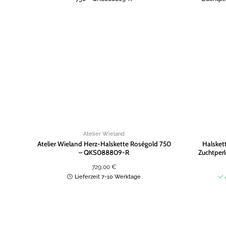
Zur
Wunschliste
hinzufügen
Atelier Wieland
Atelier Wieland Herz-Halskette Roségold 750
Halsket
– QKS088809-R
Zuchtper
729,00
€
Lieferzeit 7-10 Werktage