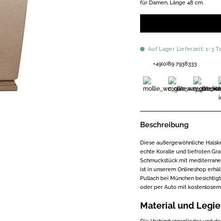
für Damen, Länge 48 cm.
Auf Lager Lieferzeit: 1-3 T
+49(0)89 7938333
Beschreibung
Diese außergewöhnliche Halske
echte Koralle und tiefroten Gra
Schmuckstück mit mediterranem 
ist in unserem Onlineshop erhä
Pullach bei München besichtigt
oder per Auto mit kostenlosem 
Material und Legi
Die Verbindungsglieder und der