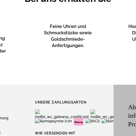
Feine Uhren und
Hoc
Schmuckstücke sowie
D
ung
Goldschmiede-
U
nz
Anfertigungen.
der
UNSERE ZAHLUNGSARTEN
Ab
in
dnung
Pr
t
WIR VERSENDEN MIT