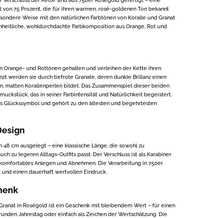
 von 75 Prozent, die für ihren warmen, rosé-goldenen Ton bekannt
esondere Weise mit den natürlichen Farbtönen von Koralle und Granat
nheitliche, wohldurchdachte Farbkomposition aus Orange, Rot und
en Orange- und Rottönen gehalten und verleihen der Kette ihren
änzt werden sie durch tiefrote Granate, deren dunkle Brillanz einen
len, matten Korallenperlen bildet. Das Zusammenspiel dieser beiden
muckstück, das in seiner Farbintensität und Natürlichkeit begeistert.
 als Glückssymbol und gehört zu den ältesten und begehrtesten
Design
on 48 cm ausgelegt – eine klassische Länge, die sowohl zu
ch zu legeren Alltags-Outfits passt. Der Verschluss ist als Karabiner
 komfortables Anlegen und Abnehmen. Die Verarbeitung in 750er
t und einen dauerhaft wertvollen Eindruck.
henk
 Granat in Roségold ist ein Geschenk mit bleibendem Wert – für einen
unden Jahrestag oder einfach als Zeichen der Wertschätzung. Die