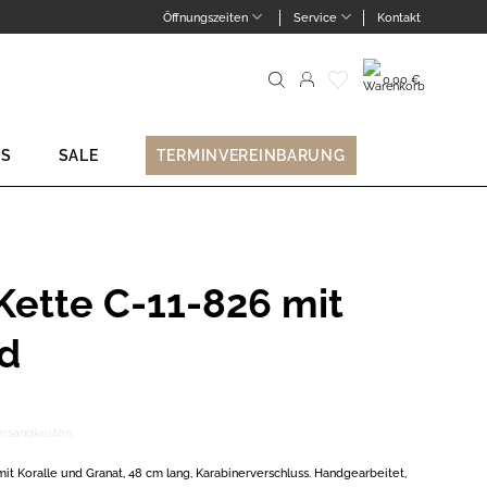
Öffnungszeiten
Service
Kontakt
0,00
€
Suche
nach:
NS
SALE
TERMINVEREINBARUNG
Kette C-11-826 mit
d
ersandkosten
it Koralle und Granat, 48 cm lang, Karabinerverschluss. Handgearbeitet,