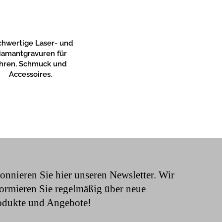
hwertige Laser- und
iamantgravuren für
hren, Schmuck und
Accessoires.
onnieren Sie hier unseren Newsletter. Wir
formieren Sie regelmäßig über neue
odukte und Angebote!