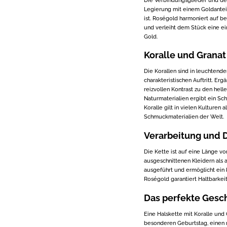
Legierung mit einem Goldanteil
ist. Roségold harmoniert auf b
und verleiht dem Stück eine ei
Gold.
Koralle und Granat
Die Korallen sind in leuchtend
charakteristischen Auftritt. Erg
reizvollen Kontrast zu den hel
Naturmaterialien ergibt ein Sch
Koralle gilt in vielen Kulturen
Schmuckmaterialien der Welt.
Verarbeitung und 
Die Kette ist auf eine Länge v
ausgeschnittenen Kleidern als au
ausgeführt und ermöglicht ein
Roségold garantiert Haltbarkei
Das perfekte Gesc
Eine Halskette mit Koralle und
besonderen Geburtstag, einen r