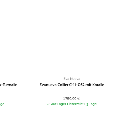
Zur
Zur
Wunschliste
Wunschliste
hinzufügen
hinzufügen
Eva Nueva
k-Turmalin
Evanueva Collier C-11-052 mit Koralle
Hal
St
1.750,00
€
age
Auf Lager Lieferzeit: 1-3 Tage