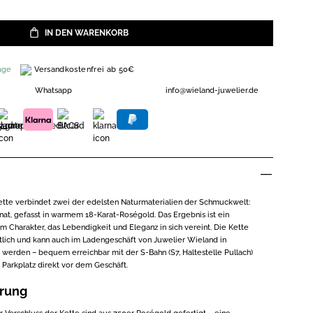
IN DEN WARENKORB
Versandkostenfrei ab 50€
age
Whatsapp
info@wieland-juwelier.de
tte verbindet zwei der edelsten Naturmaterialien der Schmuckwelt:
nat, gefasst in warmem 18-Karat-Roségold. Das Ergebnis ist ein
Charakter, das Lebendigkeit und Eleganz in sich vereint. Die Kette
ltlich und kann auch im Ladengeschäft von Juwelier Wieland in
 werden – bequem erreichbar mit der S-Bahn (S7, Haltestelle Pullach)
Parkplatz direkt vor dem Geschäft.
erung
 Verschluss der Kette sind aus 750er Roségold gefertigt – eine