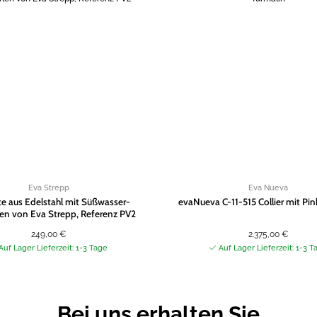
Zur
Wunschliste
hinzufügen
Eva Strepp
Eva Nueva
te aus Edelstahl mit Süßwasser-
evaNueva C-11-515 Collier mit Pin
len von Eva Strepp, Referenz PV2
249,00
€
2.375,00
€
Auf Lager Lieferzeit: 1-3 Tage
Auf Lager Lieferzeit: 1-3 T
Bei uns erhalten Sie